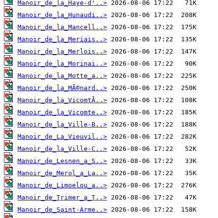
Manoir_de_la_Haye-d'..>
Manoir_de_la_Hunaudi..>
Manoir_de_la_Mancell..>
Manoir_de_la_Meriais..>
Manoir_de_la_Merlois..>
Manoir_de_la_Morinai..>
Manoir_de_la_Motte_a..>
Manoir_de_la_MÃ©nard..>
Manoir_de_la_VicomtÃ..>
Manoir_de_la_Vicomte..>
Manoir_de_la_Ville-B..>
Manoir_de_La_Vieuvil..>
Manoir_de_la_Ville-C..>
Manoir_de_Lesnen_a_S..>
Manoir_de_Merol_a_La..>
Manoir_de_Limoelou_a..>
Manoir_de_Trimer_a_T..>
Manoir_de_Saint-Arme..>