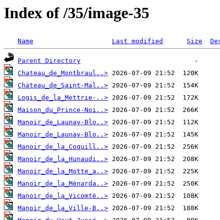
Index of /35/image-35
Name
Last modified
Size
De
Parent Directory
Chateau_de_Montbraul..>
Chateau_de_Saint-Mal..>
Logis_de_la_Mettrie-..>
Maison_du_Prince-Noi..>
Manoir_de_Launay-Blo..>
Manoir_de_Launay-Blo..>
Manoir_de_la_Coquill..>
Manoir_de_la_Hunaudi..>
Manoir_de_la_Motte_a..>
Manoir_de_la_Ménarda..>
Manoir_de_la_Vicomté..>
Manoir_de_la_Ville-B..>