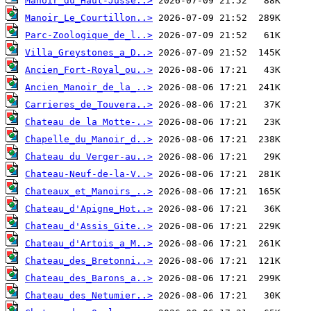
Manoir_du_Haut-Jussé..>
Manoir_Le_Courtillon..>
Parc-Zoologique_de_l..>
Villa_Greystones_a_D..>
Ancien_Fort-Royal_ou..>
Ancien_Manoir_de_la_..>
Carrieres_de_Touvera..>
Chateau de la Motte-..>
Chapelle_du_Manoir_d..>
Chateau du Verger-au..>
Chateau-Neuf-de-la-V..>
Chateaux_et_Manoirs_..>
Chateau_d'Apigne_Hot..>
Chateau_d'Assis_Gite..>
Chateau_d'Artois_a_M..>
Chateau_des_Bretonni..>
Chateau_des_Barons_a..>
Chateau_des_Netumier..>