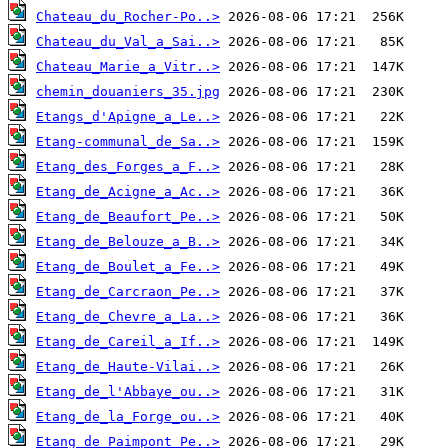
Chateau_du_Rocher-Po..>
Chateau_du_Val_a_Sai..>
Chateau_Marie_a_Vitr..>
chemin_douaniers_35.jpg
Etangs_d'Apigne_a_Le..>
Etang-communal_de_Sa..>
Etang_des_Forges_a_F..>
Etang_de_Acigne_a_Ac..>
Etang_de_Beaufort_Pe..>
Etang_de_Belouze_a_B..>
Etang_de_Boulet_a_Fe..>
Etang_de_Carcraon_Pe..>
Etang_de_Chevre_a_La..>
Etang_de_Careil_a_If..>
Etang_de_Haute-Vilai..>
Etang_de_l'Abbaye_ou..>
Etang_de_la_Forge_ou..>
Etang_de_Paimpont_Pe..>