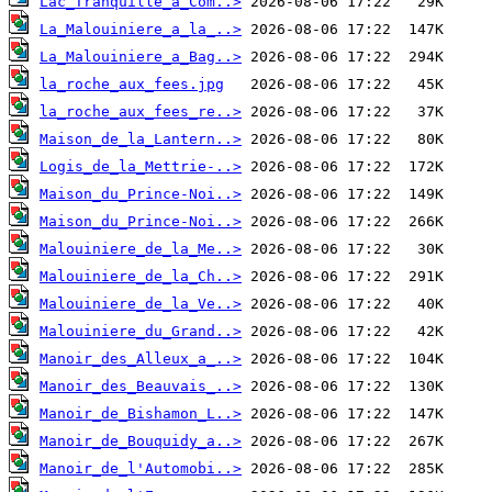
Lac_Tranquille_a_Com..>
La_Malouiniere_a_la_..>
La_Malouiniere_a_Bag..>
la_roche_aux_fees.jpg
la_roche_aux_fees_re..>
Maison_de_la_Lantern..>
Logis_de_la_Mettrie-..>
Maison_du_Prince-Noi..>
Maison_du_Prince-Noi..>
Malouiniere_de_la_Me..>
Malouiniere_de_la_Ch..>
Malouiniere_de_la_Ve..>
Malouiniere_du_Grand..>
Manoir_des_Alleux_a_..>
Manoir_des_Beauvais_..>
Manoir_de_Bishamon_L..>
Manoir_de_Bouquidy_a..>
Manoir_de_l'Automobi..>