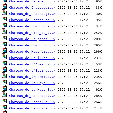
Chateau_de_Caradeuc_..>
Chateau_de_Chateaugi..>
Chateau_de_Chateaugi..>
Chateau_de_Chateaune..>
Chateau_de_Comborg_a..>
Chateau_de_Cice_au_l..>
Chateau_de_Fougeres_..>
Chateau_de_Combourg_..>
Chateau_de_Hede_lieu..>
Chateau_de_Gouillon_..>
Chateau_de_l'Abeaupi..>
Chateau_de_l'Espinay..>
Chateau_de_l'Hermita..>
Chateau_de_la Haye-S..>
Chateau_de_la Haye-S..>
Chateau_de_La-Chapel..>
Chateau_de_Landal_a_..>
Chateau_de_Langoiran..>