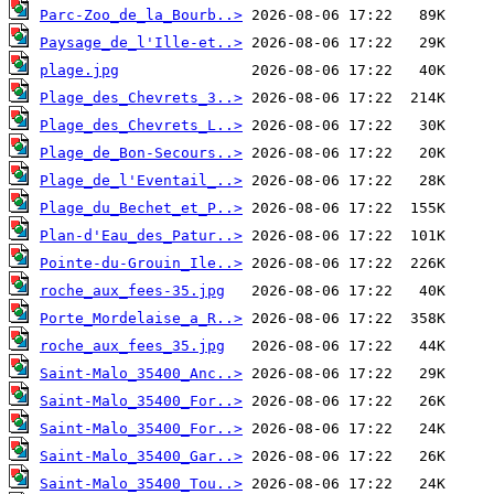
Parc-Zoo_de_la_Bourb..>
Paysage_de_l'Ille-et..>
plage.jpg
Plage_des_Chevrets_3..>
Plage_des_Chevrets_L..>
Plage_de_Bon-Secours..>
Plage_de_l'Eventail_..>
Plage_du_Bechet_et_P..>
Plan-d'Eau_des_Patur..>
Pointe-du-Grouin_Ile..>
roche_aux_fees-35.jpg
Porte_Mordelaise_a_R..>
roche_aux_fees_35.jpg
Saint-Malo_35400_Anc..>
Saint-Malo_35400_For..>
Saint-Malo_35400_For..>
Saint-Malo_35400_Gar..>
Saint-Malo_35400_Tou..>