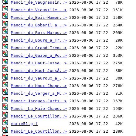
Manoir_de_Vaugrassin..>
Manoir_de_Vieuville_..>
Manoir_du_Bois-Hamon..>
Manoir_du_Boberil_a_..>
Manoir_du_Bois-Marqu..>
Manoir_du_Bourg_a_Tr..>
Manoir_du_Grand-Trem..>
Manoir_du_Gazon_a_Po..>
Manoir_du_Haut-Jusse..>
Manoir_du_Haut-JussÃ..>
Manoir_du_Vauroux_a_..>
Manoir_du_Houx_Chape..>
Manoir_du_Verger_a_M..>
Manoir_Jacques-Carti..>
Manoir_La_Haie-Chape..>
Manoir_Le_Courtillon..>
marie51.gif
Manoir_Le_Courtillon..>