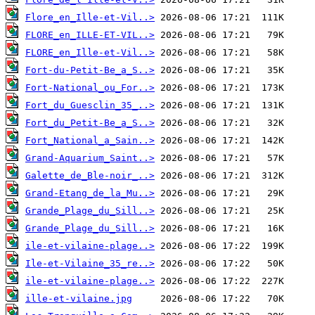
Flore_en_Ille-et-Vil..>
FLORE_en_ILLE-ET-VIL..>
FLORE_en_Ille-et-Vil..>
Fort-du-Petit-Be_a_S..>
Fort-National_ou_For..>
Fort_du_Guesclin_35_..>
Fort_du_Petit-Be_a_S..>
Fort_National_a_Sain..>
Grand-Aquarium_Saint..>
Galette_de_Ble-noir_..>
Grand-Etang_de_la_Mu..>
Grande_Plage_du_Sill..>
Grande_Plage_du_Sill..>
ile-et-vilaine-plage..>
Ile-et-Vilaine_35_re..>
ile-et-vilaine-plage..>
ille-et-vilaine.jpg