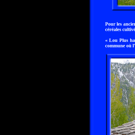
Pour les ancien
céréales culti
« Lou Plus ha
commune où l'