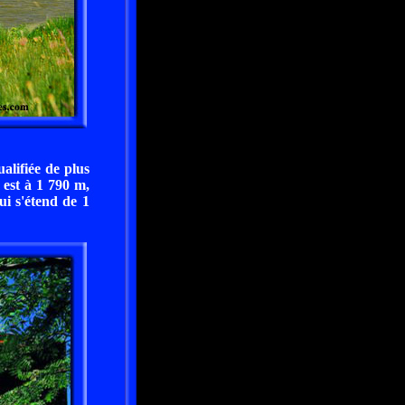
alifiée de plus
 est à 1 790 m,
ui s'étend de 1