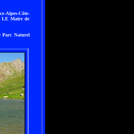
ce-Alpes-Côte-
e. LE Maire de
le Parc Naturel