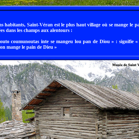
s habitants, Saint-Véran est le plus haut village où se mange le pai
vées dans les champs aux alentours :
outo coumunoutas inte se mangeu lou pan de Diou » : signifie «
on mange le pain de Dieu »