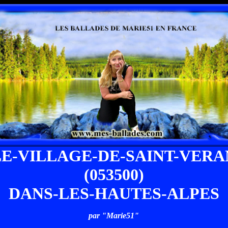
LE-VILLAGE-DE-SAINT-VERA
(053500)
DANS-LES-HAUTES-ALPES
par "Marie51"