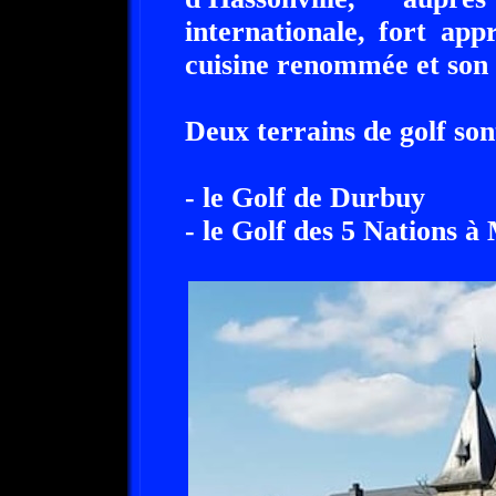
internationale, fort app
cuisine renommée et son 
Deux terrains de golf son
- le Golf de Durbuy
- le Golf des 5 Nations à