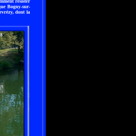
omment résister
 que Bogny-sur-
evrézy, dont la