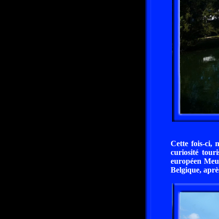
Cette fois-ci,
curiosité tour
européen Meus
Belgique, aprè