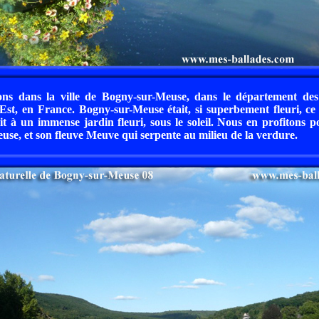
ns dans la ville de Bogny-sur-Meuse, dans le département de
st, en France. Bogny-sur-Meuse était, si superbement fleuri, ce 
ait à un immense jardin fleuri, sous le soleil. Nous en profitons 
euse, et son fleuve Meuve qui serpente au milieu de la verdure.