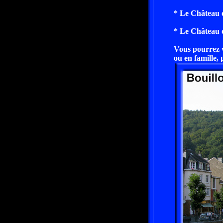
* Le Château d
* Le Château d
Vous pourrez v
ou en famille, 