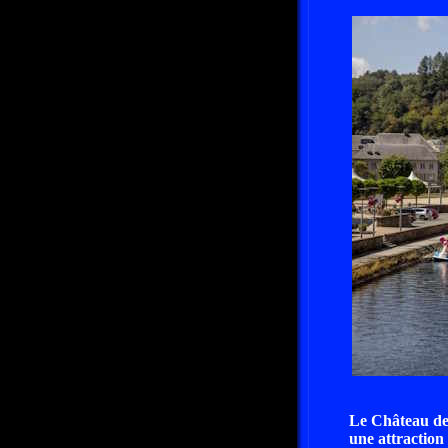
Le Château de 
une attraction 