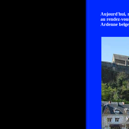
Aujourd'hui, n
au rendez-vous
Ardenne belge,