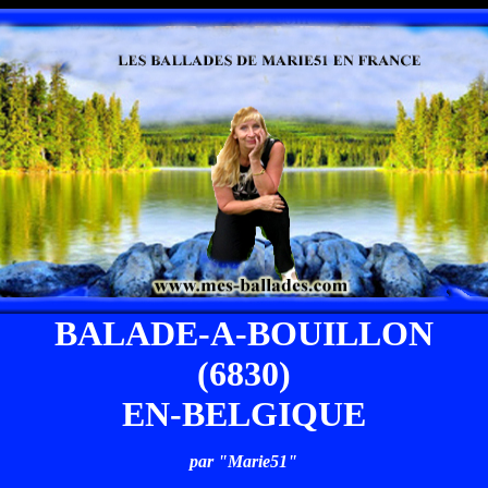
BALADE-A-BOUILLON
(6830)
EN-BELGIQUE
par "Marie51"