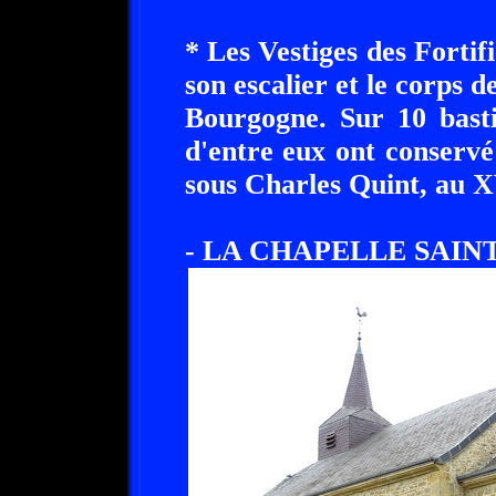
* Les Vestiges des Fortif
son escalier et le corps d
Bourgogne. Sur 10 basti
d'entre eux ont conservé
sous Charles Quint, au XV
- LA CHAPELLE SAIN