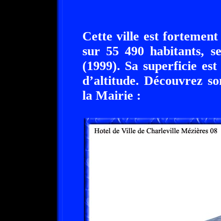
Cette ville est fortemen
sur 55 490 habitants, se
(1999). Sa superficie es
d’altitude. Découvrez so
la Mairie :