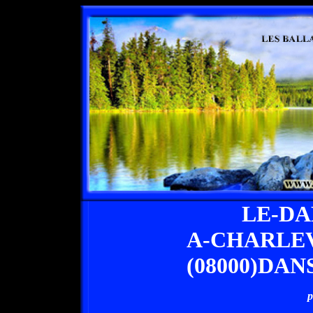
LE-D
A-CHARLE
(08000)DA
p