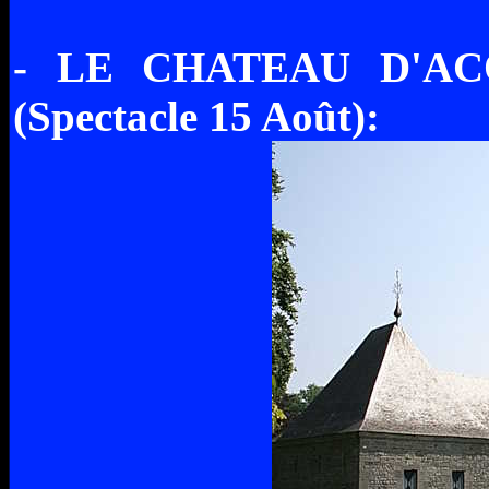
- LE CHATEAU D'AC
(Spectacle 15 Août):