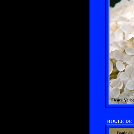
- BOULE DE 