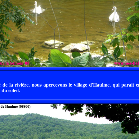
é de la rivière, nous apercevons le village d'Haulme, qui parait 
 du soleil.