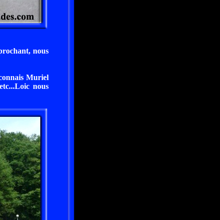
prochant, nous
econnais Muriel
etc...Loic nous