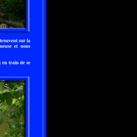
trouvent sur la
nueuse et nous
en train de se