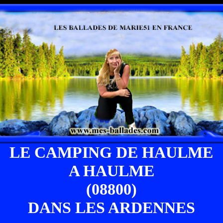
LE CAMPING DE HAULME
A HAULME
(08800)
DANS LES ARDENNES