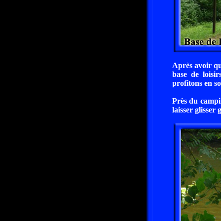
Après avoir qu
base de loisi
profitons en so
Près du campi
laisser glisser