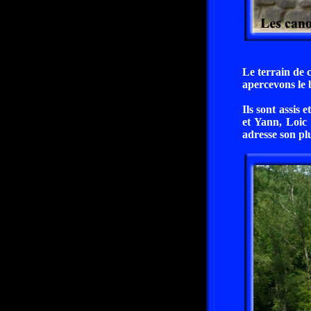
Le terrain de
apercevons le 
Ils sont assis
et Yann, Loic 
adresse son pl