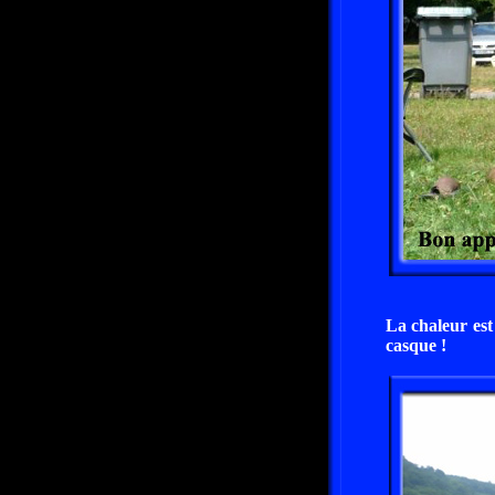
La chaleur est
casque !