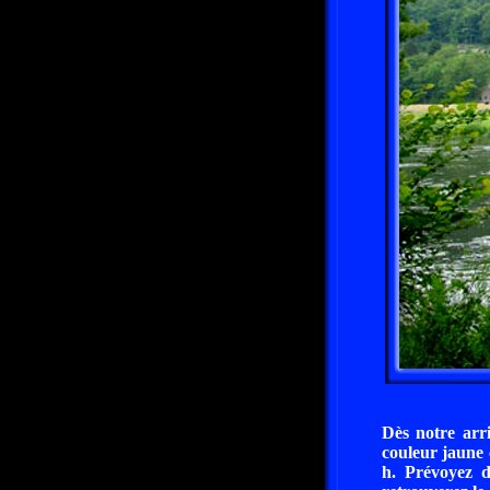
Dès notre arri
couleur jaune c
h. Prévoyez d