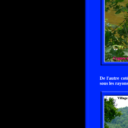
De l'autre cot
sous les rayons