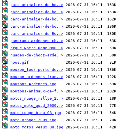
parc-animalier-de-bo..>
parc-animalier-de-bo..>
parc-animalier-de-bo..>
parc-animalier-de-bo..>
parc-animalier-de-Bo..>
panorama-ardennes-ch..>
orgue-Notre-Dame-Mou..>
nuages-de-chooz-arde..>
nous.gif
mouzon_tour-porte-de..>
mouzon_ardennes_fran..>
moutons_Ardennes.jpg
moutons-animaux-de-f..>
motos_nuage_rallye_2..>
motos_moto_quad_2009..>
moto_rouge_bleu_08.jpg
moto_orange_2009.jpg
moto_motos_veaux_08.jpg