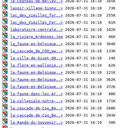
le-Chateau-de-Bellev..>
lavoir-village-Signy..>
lac_des_vieilles_for..>
lac_des_Vieilles_For..>
laboratoire-centrale..>
la_riviere_Ardennes.jpg
la_faune-en-belgique..>
la_cascade_de_COO_ww..>
la-ville-de-Givet-08..>
la-flore-en-wallonie..>
la-faune-en-Belgique..>
la-faune-en-Belgique..>
la-faune-en-Belgique..>
la-faune-dans-les-Ar..>
la-collegiale-notre-..>
la-cascade-de-Coo_Be..>
la-cascade-de-Coo_Be..>
la-Rando-du-Souvenir..>