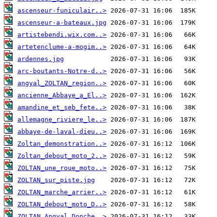
ascenseur-funiculair..>
ascenseur-a-bateaux.jpg
artistebendi.wix.com..>
artetenclume-a-mogim..>
ardennes.jpg
arc-boutants-Notre-d..>
angyal_ZOLTAN_region..>
ancienne_Abbaye_a_El..>
amandine_et_seb_fete..>
allemagne_riviere_le..>
abbaye-de-laval-dieu..>
Zoltan_demonstration..>
Zoltan_debout_moto_2..>
ZOLTAN_une_roue_moto..>
ZOLTAN_sur_piste.jpg
ZOLTAN_marche_arrier..>
ZOLTAN_debout_moto_D..>
ZOLTAN_Angyal_Donche..>