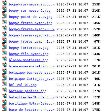
bogny-sur-meuse_acco..>
bogny-sur-meuse-2.jpg
bogny-point-de-vue.jpg
bogny-freres-aymon.jpg
bogny-freres-aymon-3..>
bogny-freres-aymon-2..>
bogny-freres-aymon-1..>
bogny-forteresse.jpg
bogny-fils-aymon.jpg
blason-montherme.jpg
bienvenue-en-belgiqu..>
belgique-bac-ascense..>
belgique-Carte_des_p..>
bel-val-01.jpg
bateaux_peniche.jpg
bataille-de-Stonne_c..>
basilique-Notre-Dame..>
base-de-loisirs-d-ha..>