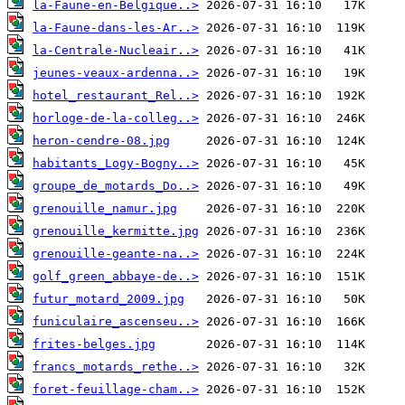
la-Faune-en-Belgique..>
la-Faune-dans-les-Ar..>
la-Centrale-Nucleair..>
jeunes-veaux-ardenna..>
hotel_restaurant_Rel..>
horloge-de-la-colleg..>
heron-cendre-08.jpg
habitants_Logy-Bogny..>
groupe_de_motards_Do..>
grenouille_namur.jpg
grenouille_kermitte.jpg
grenouille-geante-na..>
golf_green_abbaye-de..>
futur_motard_2009.jpg
funiculaire_ascenseu..>
frites-belges.jpg
francs_motards_rethe..>
foret-feuillage-cham..>