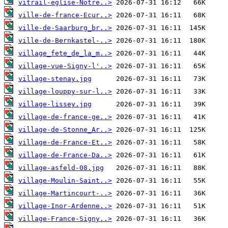
vitrail-eglise-Notre..>
ville-de-france-Ecur..>
ville-de-Saarburg_br..>
ville-de-Bernkastel-..>
village_fete_de_la_m..>
village-vue-Signy-l'..>
village-stenay.jpg
village-louppy-sur-l..>
village-lissey.jpg
village-de-france-ge..>
village-de-Stonne_Ar..>
village-de-France-Et..>
village-de-France-Da..>
village-asfeld-08.jpg
village-Moulin-Saint..>
village-Martincourt-..>
village-Inor-Ardenne..>
village-France-Signy..>