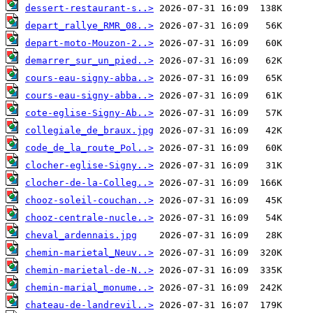
dessert-restaurant-s..>
depart_rallye_RMR_08..>
depart-moto-Mouzon-2..>
demarrer_sur_un_pied..>
cours-eau-signy-abba..>
cours-eau-signy-abba..>
cote-eglise-Signy-Ab..>
collegiale_de_braux.jpg
code_de_la_route_Pol..>
clocher-eglise-Signy..>
clocher-de-la-Colleg..>
chooz-soleil-couchan..>
chooz-centrale-nucle..>
cheval_ardennais.jpg
chemin-marietal_Neuv..>
chemin-marietal-de-N..>
chemin-marial_monume..>
chateau-de-landrevil..>