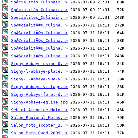
Spécialités_Culinair..>
Spécialités_Culinair..>
Spécialités_Culinair..>
SpÃ©cialitÃ©s_culina..>
SpÃ©cialitÃ©s_Culina..>
SpÃ©cialitÃ©s_Culina..>
SpÃ©cialitÃ©s_Culina..>
SpÃ©cialitÃ©s_Culina..>
Signy_Abbaye_usine_0..>
Signy-l-abbaye-place..>
Signy-l-Abbaye-vue-v..>
Signy-Abbaye-village..>
Signy-Abbaye-foret-d..>
Signy-Abbaye-eglise.jpg
Seb_et_Amandine_Moto..>
Salon_Regional_Motos..>
Salon_Moto_scooter_2..>
Salon_Moto_Quad_2009..>