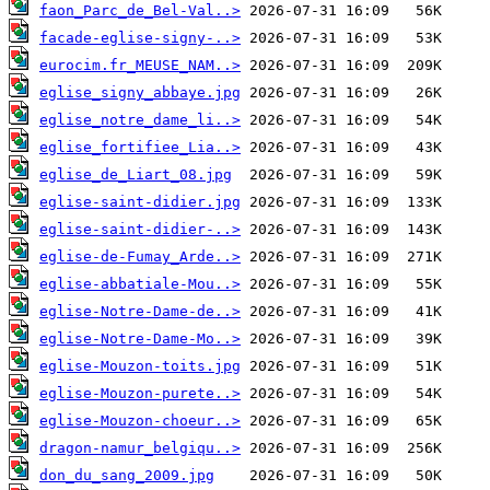
faon_Parc_de_Bel-Val..>
facade-eglise-signy-..>
eurocim.fr_MEUSE_NAM..>
eglise_signy_abbaye.jpg
eglise_notre_dame_li..>
eglise_fortifiee_Lia..>
eglise_de_Liart_08.jpg
eglise-saint-didier.jpg
eglise-saint-didier-..>
eglise-de-Fumay_Arde..>
eglise-abbatiale-Mou..>
eglise-Notre-Dame-de..>
eglise-Notre-Dame-Mo..>
eglise-Mouzon-toits.jpg
eglise-Mouzon-purete..>
eglise-Mouzon-choeur..>
dragon-namur_belgiqu..>
don_du_sang_2009.jpg