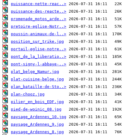
puissance-nette-reac..>
puissance-des-reacte..>
promenade_motos_arde..>
pretoire-eglise-Notr..>
poussin-animaux-de-l..>
position_sur_trike.jpg
portail-eglise-notre..>
pont_de_la_liberatio..>
pont-signy-l-abbaye-..>
plat_belge_Namur.jpg
plat-cuisine-belge.jpg
plan_bataille-de-Sto..>
plan-chooz.jpg
pilier_en_bois_EDF.jpg
pied-de-woinic_08.jpg
paysage_Ardennes_10.jpg
paysage_Ardennes_9.jpg
paysage_Ardennes_8.jpg