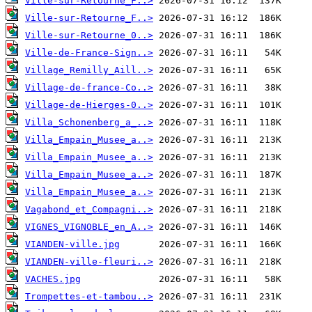
Ville-sur-Retourne_F..>
Ville-sur-Retourne_F..>
Ville-sur-Retourne_0..>
Ville-de-France-Sign..>
Village_Remilly_Aill..>
Village-de-france-Co..>
Village-de-Hierges-0..>
Villa_Schonenberg_a_..>
Villa_Empain_Musee_a..>
Villa_Empain_Musee_a..>
Villa_Empain_Musee_a..>
Villa_Empain_Musee_a..>
Vagabond_et_Compagni..>
VIGNES_VIGNOBLE_en_A..>
VIANDEN-ville.jpg
VIANDEN-ville-fleuri..>
VACHES.jpg
Trompettes-et-tambou..>