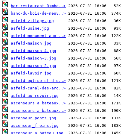
bar-restaurant_Rimba..>
banc-du-bois-de-neuv..>
asfeld-village.jpg
asfeld-usine.jpg
asfeld-monument-aux-..>
asfeld-maison.jpg
asfeld-maison-4.jpg
asfeld-maison-3.jpg
asfeld-maison-2.jpg
asfeld-lavoir.jpg
asfeld-eglise-st-did..>
asfeld-canal-des-ard..>
asfeld-au-revoir.jpg
ascenseurs_a_bateaux..>
ascenseurs-a-bateaux..>
ascenseur_ponts.jpg
ascenseur_freins.jpg
ascenseur_a_bateau.jpg