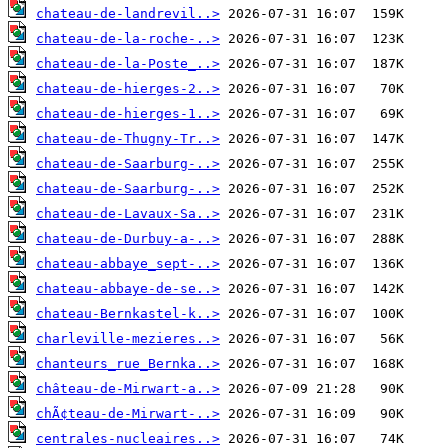
chateau-de-landrevil..>
chateau-de-la-roche-..>
chateau-de-la-Poste_..>
chateau-de-hierges-2..>
chateau-de-hierges-1..>
chateau-de-Thugny-Tr..>
chateau-de-Saarburg-..>
chateau-de-Saarburg-..>
chateau-de-Lavaux-Sa..>
chateau-de-Durbuy-a-..>
chateau-abbaye_sept-..>
chateau-abbaye-de-se..>
chateau-Bernkastel-k..>
charleville-mezieres..>
chanteurs_rue_Bernka..>
château-de-Mirwart-a..>
chÃ¢teau-de-Mirwart-..>
centrales-nucleaires..>