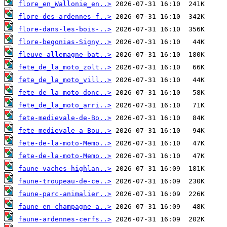
flore_en_Wallonie_en..>
flore-des-ardennes-f..>
flore-dans-les-bois-..>
flore-begonias-Signy..>
fleuve-allemagne-bat..>
fete_de_la_moto_zolt..>
fete_de_la_moto_vill..>
fete_de_la_moto_donc..>
fete_de_la_moto_arri..>
fete-medievale-de-Bo..>
fete-medievale-a-Bou..>
fete-de-la-moto-Memo..>
fete-de-la-moto-Memo..>
faune-vaches-highlan..>
faune-troupeau-de-ce..>
faune-parc-animalier..>
faune-en-champagne-a..>
faune-ardennes-cerfs..>