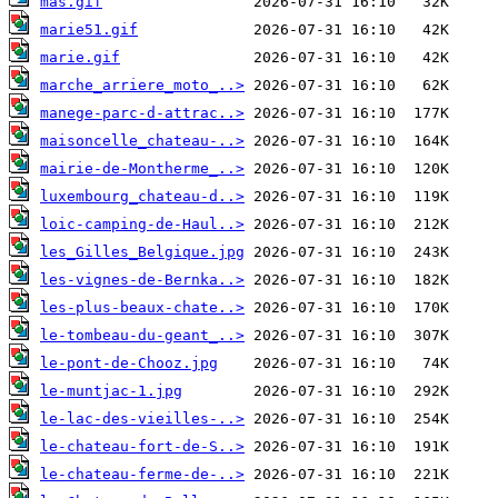
mas.gif
marie51.gif
marie.gif
marche_arriere_moto_..>
manege-parc-d-attrac..>
maisoncelle_chateau-..>
mairie-de-Montherme_..>
luxembourg_chateau-d..>
loic-camping-de-Haul..>
les_Gilles_Belgique.jpg
les-vignes-de-Bernka..>
les-plus-beaux-chate..>
le-tombeau-du-geant_..>
le-pont-de-Chooz.jpg
le-muntjac-1.jpg
le-lac-des-vieilles-..>
le-chateau-fort-de-S..>
le-chateau-ferme-de-..>