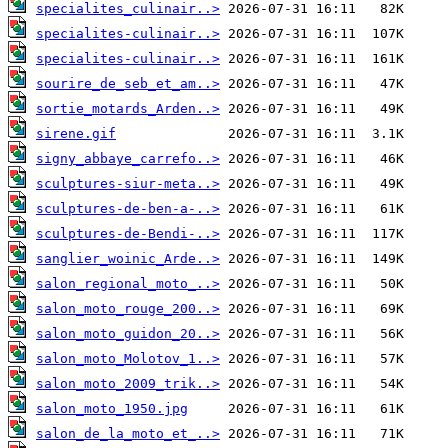
specialites_culinair..>
specialites-culinair..>
specialites-culinair..>
sourire_de_seb_et_am..>
sortie_motards_Arden..>
sirene.gif
signy_abbaye_carrefo..>
sculptures-siur-meta..>
sculptures-de-ben-a-..>
sculptures-de-Bendi-..>
sanglier_woinic_Arde..>
salon_regional_moto_..>
salon_moto_rouge_200..>
salon_moto_guidon_20..>
salon_moto_Molotov_1..>
salon_moto_2009_trik..>
salon_moto_1950.jpg
salon_de_la_moto_et_..>