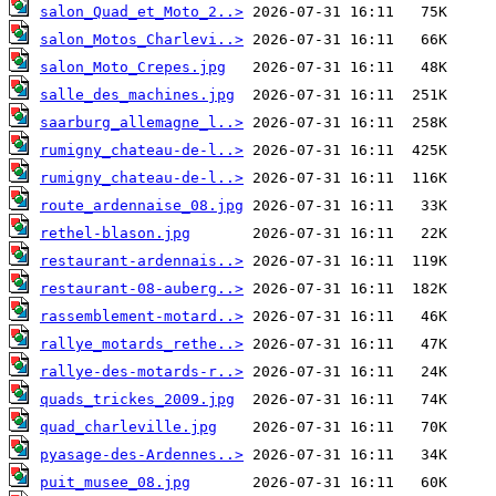
salon_Quad_et_Moto_2..>
salon_Motos_Charlevi..>
salon_Moto_Crepes.jpg
salle_des_machines.jpg
saarburg_allemagne_l..>
rumigny_chateau-de-l..>
rumigny_chateau-de-l..>
route_ardennaise_08.jpg
rethel-blason.jpg
restaurant-ardennais..>
restaurant-08-auberg..>
rassemblement-motard..>
rallye_motards_rethe..>
rallye-des-motards-r..>
quads_trickes_2009.jpg
quad_charleville.jpg
pyasage-des-Ardennes..>
puit_musee_08.jpg