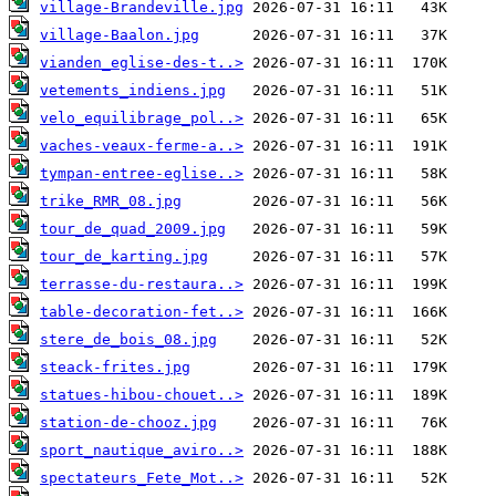
village-Brandeville.jpg
village-Baalon.jpg
vianden_eglise-des-t..>
vetements_indiens.jpg
velo_equilibrage_pol..>
vaches-veaux-ferme-a..>
tympan-entree-eglise..>
trike_RMR_08.jpg
tour_de_quad_2009.jpg
tour_de_karting.jpg
terrasse-du-restaura..>
table-decoration-fet..>
stere_de_bois_08.jpg
steack-frites.jpg
statues-hibou-chouet..>
station-de-chooz.jpg
sport_nautique_aviro..>
spectateurs_Fete_Mot..>