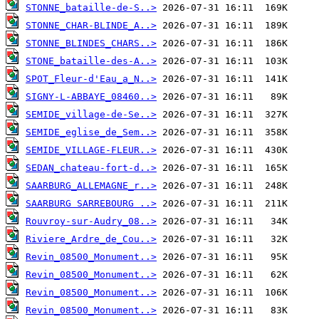
STONNE_bataille-de-S..>
STONNE_CHAR-BLINDE_A..>
STONNE_BLINDES_CHARS..>
STONE_bataille-des-A..>
SPOT_Fleur-d'Eau_a_N..>
SIGNY-L-ABBAYE_08460..>
SEMIDE_village-de-Se..>
SEMIDE_eglise_de_Sem..>
SEMIDE_VILLAGE-FLEUR..>
SEDAN_chateau-fort-d..>
SAARBURG_ALLEMAGNE_r..>
SAARBURG SARREBOURG ..>
Rouvroy-sur-Audry_08..>
Riviere_Ardre_de_Cou..>
Revin_08500_Monument..>
Revin_08500_Monument..>
Revin_08500_Monument..>
Revin_08500_Monument..>