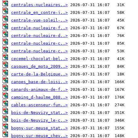
centrales-nucleaires..>
centrale_en_contre-j..>
centrale-vue-soleil-..>
centrale-nucleaire-f..>
centrale-nucleaire-d..>
centrale-nucleaire-c..>
centrale-nucleaire-c..>
cecemel-chocolat-bel..>
casques_de_moto_2009..>
carte-de-la-Belgique..>
canoes_base-de-loisi..>
canards-animaux-de-f..>
camping_d-haulme_088..>
cables-ascenseur-fun..>
bois-de-Neuvizy_stat..>
bois-de-Neuvizy_le-c..>
bogny-sur-meuse_stat..>
bogny-sur-meuse_chev..>