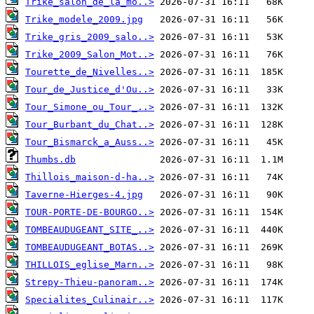
Trike_salon_de_la_mo..>
Trike_modele_2009.jpg
Trike_gris_2009_salo..>
Trike_2009_Salon_Mot..>
Tourette_de_Nivelles..>
Tour_de_Justice_d'Ou..>
Tour_Simone_ou_Tour_..>
Tour_Burbant_du_Chat..>
Tour_Bismarck_a_Auss..>
Thumbs.db
Thillois_maison-d-ha..>
Taverne-Hierges-4.jpg
TOUR-PORTE-DE-BOURGO..>
TOMBEAUDUGEANT_SITE_..>
TOMBEAUDUGEANT_BOTAS..>
THILLOIS_eglise_Marn..>
Strepy-Thieu-panoram..>
Specialites_Culinair..>