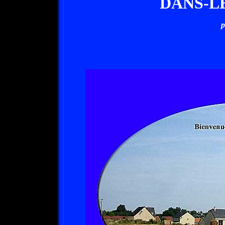
DANS-L
p