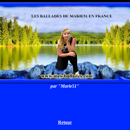
par "Marie51"
Retour