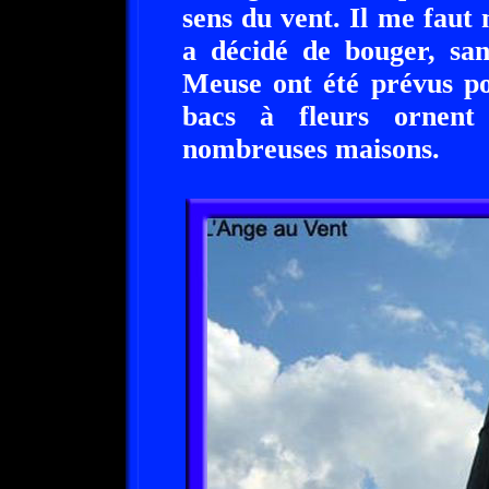
sens du vent. Il me faut
a décidé de bouger, sa
Meuse ont été prévus p
bacs à fleurs ornent
nombreuses maisons.