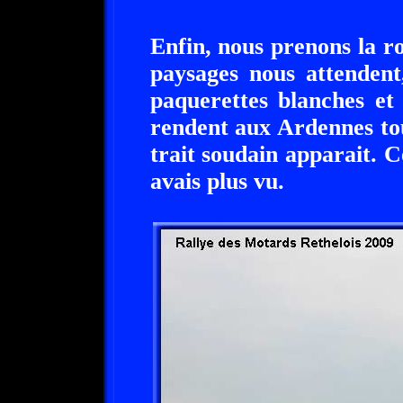
Enfin, nous prenons la r
paysages nous attendent
paquerettes blanches et 
rendent aux Ardennes to
trait soudain apparait. C
avais plus vu.