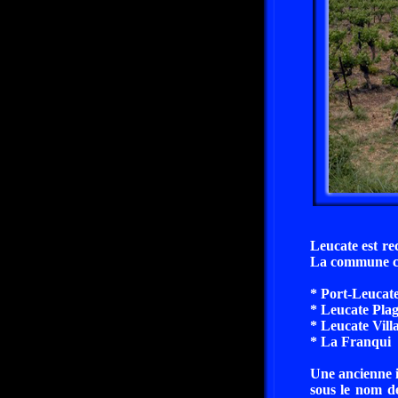
Leucate est re
La commune co
* Port-Leucat
* Leucate Pla
* Leucate Vill
* La Franqui
Une ancienne i
sous le nom de