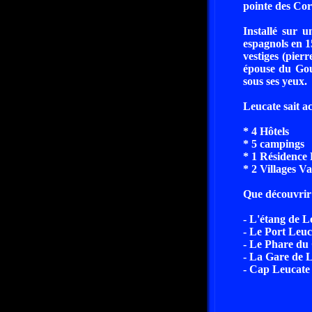
pointe des Cor
Installé sur u
espagnols en 1
vestiges (pier
épouse du Gouv
sous ses yeux.
Leucate sait ac
* 4 Hôtels
* 5 campings
* 1 Résidence 
* 2 Villages V
Que découvrir
- L'étang de L
- Le Port Leuc
- Le Phare du
- La Gare de 
- Cap Leucate