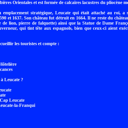
bières Orientales et est formée de calcaires lacustres du pliocène m
n emplacement stratégique, Leucate qui était attaché au roi, a 
590 et 1637. Son château fut détruit en 1664. Il ne reste du châte
re de lion, pierre de falquette) ainsi que la Statue de Dame Franço
erneur, qui tint tête aux espagnols, bien que ceux-ci aient exé
cueillir les touristes et compte :
Hôtelière
acances
 à Leucate ?
eucate
ate
 Cap Leucate
Leucate-la-Franqui