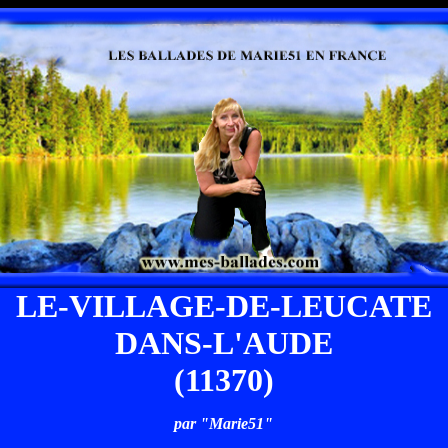
LE-VILLAGE-DE-LEUCATE
DANS-L'AUDE
(11370)
par "Marie51"