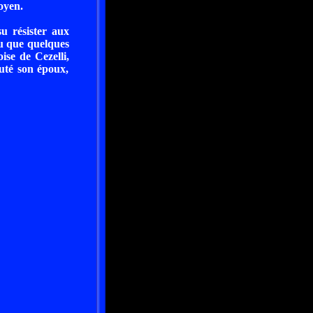
oyen.
su résister aux
au que quelques
ise de Cezelli,
cuté son époux,