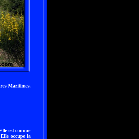
ères Maritimes.
Elle est connue
Elle occupe la