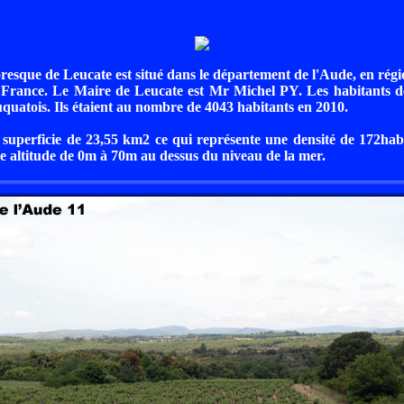
toresque de Leucate est situé dans le département de l'Aude, en ré
n France. Le Maire de Leucate est Mr Michel PY. Les habitants d
uquatois. Ils étaient au nombre de 4043 habitants en 2010.
superficie de 23,55 km2 ce qui représente une densité de 172hab
une altitude de 0m à 70m au dessus du niveau de la mer.