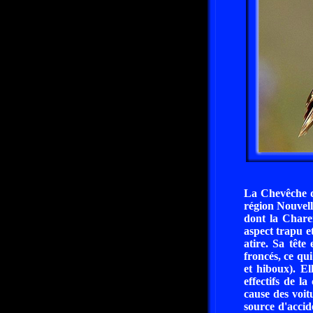
La Chevêche d
région Nouvell
dont la Charen
aspect trapu e
atire. Sa tête
froncés, ce qui
et hiboux). El
effectifs de l
cause des voit
source d'accid