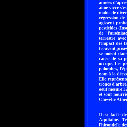
années d'après
aime vivre s'e
moins de diver
régression de 
agissent prob
pesticides (In
de "l'arsénia
terrestre ave
l'impact des 
trouvent prise
se noient dan
cause de sa pe
occupe. Les pr
palombes, l'épe
nom à la déess
Elle représenta
troncs d'arbre
oeuf mesure 3
et sont nourris
Chevêhe Athéna
Il est facile 
Aquitaine. Tr
l'hirondelle de