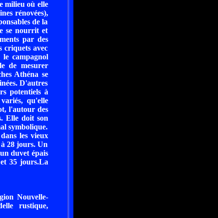
 milieu où elle
ines rénovées),
ponsables de la
e se nourrit et
ements par des
s criquets avec
e le campagnol
ile de mesurer
ches Athéna se
inées. D'autres
s potentiels à
variés, qu'elle
t, l'autour des
. Elle doit son
mal symbolique.
d dans les vieux
 à 28 jours. Un
un duvet épais
 et 35 jours.La
égion Nouvelle-
lle rustique,