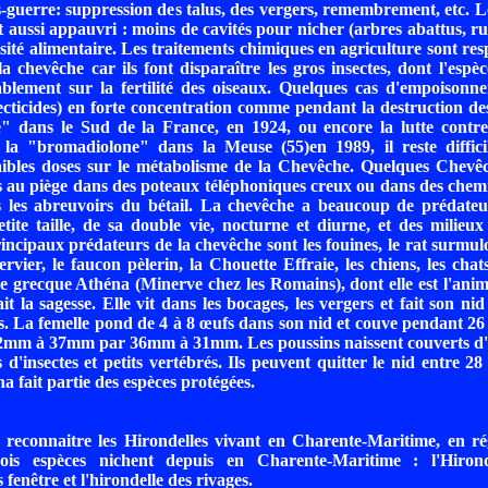
-guerre: suppression des talus, des vergers, remembrement, etc. Le
st aussi appauvri : moins de cavités pour nicher (arbres abattus, ru
sité alimentaire. Les traitements chimiques en agriculture sont res
la chevêche car ils font disparaître les gros insectes, dont l'espèc
ablement sur la fertilité des oiseaux. Quelques cas d'empoisonn
secticides) en forte concentration comme pendant la destruction de
te" dans le Sud de la France, en 1924, ou encore la lutte contr
c la "bromadiolone" dans la Meuse (55)en 1989, il reste diffic
faibles doses sur le métabolisme de la Chevêche. Quelques Chevê
s au piège dans des poteaux téléphoniques creux ou dans des chem
s les abreuvoirs du bétail. La chevêche a beaucoup de prédateur
tite taille, de sa double vie, nocturne et diurne, et des milieux 
incipaux prédateurs de la chevêche sont les fouines, le rat surmulo
rvier, le faucon pèlerin, la Chouette Effraie, les chiens, les chats
e grecque Athéna (Minerve chez les Romains), dont elle est l'ani
it la sagesse. Elle vit dans les bocages, les vergers et fait son ni
s. La femelle pond de 4 à 8 œufs dans son nid et couve pendant 26
2mm à 37mm par 36mm à 31mm. Les poussins naissent couverts d'
 d'insectes et petits vertébrés. Ils peuvent quitter le nid entre 28
 fait partie des espèces protégées.
de reconnaitre les Hirondelles vivant en Charente-Maritime, en r
ois espèces nichent depuis en Charente-Maritime : l'Hironde
s fenêtre et l'hirondelle des rivages.