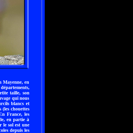
en Mayenne, en
s départements,
ite taille, son
uvage qui nous
rcils blancs et
s (les chouettes
En France, les
le, en partie à
 le sol est une
oles depuis les