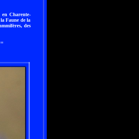
t en Charente-
 la Faune de la
ammifères, des
==