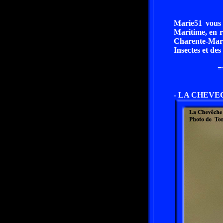
Marie51 vous 
Maritime, en r
Charente-Mari
Insectes et des
=
- LA CHEVECH