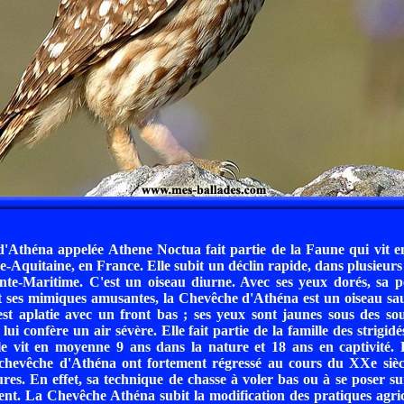
'Athéna appelée Athene Noctua fait partie de la Faune qui vit 
e-Aquitaine, en France. Elle subit un déclin rapide, dans plusieur
te-Maritime. C'est un oiseau diurne. Avec ses yeux dorés, sa pet
t ses mimiques amusantes, la Chevêche d'Athéna est un oiseau sa
 est aplatie avec un front bas ; ses yeux sont jaunes sous des sou
 lui confère un air sévère. Elle fait partie de la famille des strigidé
le vit en moyenne 9 ans dans la nature et 18 ans en captivité. 
a chevêche d'Athéna ont fortement régressé au cours du XXe sièc
ures. En effet, sa technique de chasse à voler bas ou à se poser sur
ent. La Chevêche Athéna subit la modification des pratiques agric