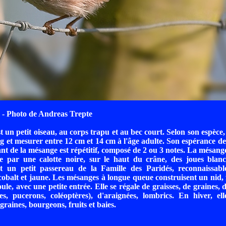
- Photo de Andreas Trepte
 un petit oiseau, au corps trapu et au bec court. Selon son espèce, 
 g et mesurer entre 12 cm et 14 cm à l'âge adulte. Son espérance de 
ant de la mésange est répétitif, composé de 2 ou 3 notes. La mésan
sée par une calotte noire, sur le haut du crâne, des joues blan
st un petit passereau de la Famille des Paridés, reconnaissab
obalt et jaune. Les mésanges à longue queue construisent un nid, 
le, avec une petite entrée. Elle se régale de graisses, de graines, d
les, pucerons, coléoptères), d'araignées, lombrics. En hiver, el
graines, bourgeons, fruits et baies.