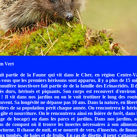
m Vert
it partie de la Faune qui vit dans le Cher, en région Centre-Va
-vous que les premiers hérissons sont apparus, il y a plus de 15 mi
mifère insectivore fait partie de de la famille des Erinacéidés. Il 
ès durs, hérissés et piquants. Son corps est recouvert d'enviro
! Il vit dans nos jardins ou on le voit trottiner le long des routes
uvent. Sa longévité ne dépasse pas 10 ans. Dans la nature, en liberté
 tiers de sa population périt chaque année. On rencontrera le héri
 gîte et nourriture. On le rencontrera ainsi en lisière de forêt, dans
ge de bocage) ou dans les parcs et jardins. Dans nos jardins, o
tas de compost où il trouve les insectes nécessaires à son aliment
turne. Il chasse de nuit, et se nourrit de vers, d'insectes, de limac
ux tombés, de baies et de fruits. En cas de disette, il peut s'attaqu