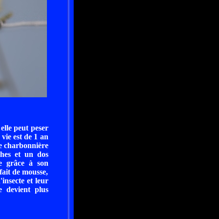
elle peut peser
vie est de 1 an
ge charbonnière
ches et un dos
le grâce à son
fait de mousse,
'insecte et leur
le devient plus