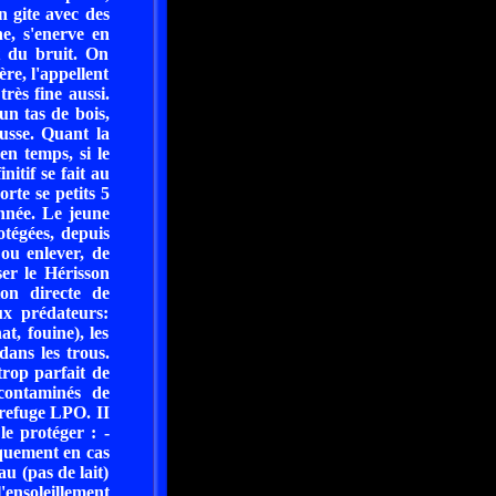
n gite avec des
e, s'enerve en
nt du bruit. On
ère, l'appellent
très fine aussi.
un tas de bois,
ousse. Quant la
en temps, si le
nitif se fait au
rte se petits 5
année. Le jeune
otégées, depuis
 ou enlever, de
ser le Hérisson
ion directe de
ux prédateurs:
t, fouine), les
dans les trous.
trop parfait de
 contaminés de
 refuge LPO. II
le protéger : -
iquement en cas
u (pas de lait)
'ensoleillement