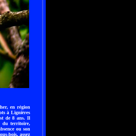
her, en région
ots à Lignières
t de 8 ans. Il
du territoire,
absence ou son
ous-bois, assez