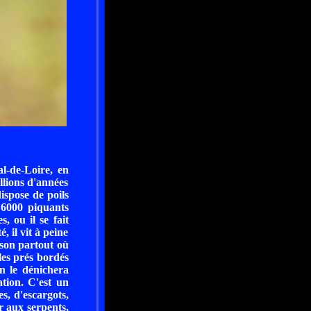
l-de-Loire, en
llions d'années
dispose de poils
n 6000 piquants
, ou il se fait
, il vit à peine
sson partout où
 les prés bordés
n le dénichera
ation. C'est un
es, d'escargots,
er aux serpents,