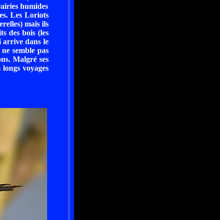
rairies humides
es. Les Loriots
relles) mais ils
ts des bois (les
ui arrive dans le
i ne semble pas
ons. Malgré ses
s longs voyages