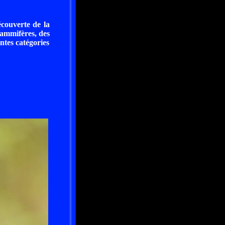
couverte de la
Mammifères, des
ntes catégories