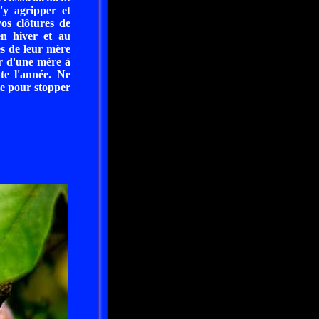
s'y agripper et
os clôtures de
en hiver et au
es de leur mère
ir d'une mère à
te l'année. Ne
le pour stopper