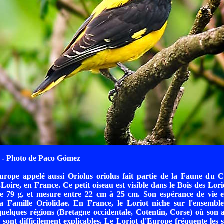
- Photo de Paco Gómez
urope appelé aussi Oriolus oriolus fait partie de la Faune du C
Loire, en France. Ce petit oiseau est visible dans le Bois des Lori
se 79 g. et mesure entre 22 cm à 25 cm. Son espérance de vie es
a Famille Oriolidae. En France, le Loriot niche sur l'ensemble 
uelques régions (Bretagne occidentale, Cotentin, Corse) où son 
 sont difficilement explicables. Le Loriot d'Europe fréquente les s