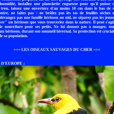
'humidité, installez une planchette rugueuse pour qu'il puisse 
n trou, laissez une ouverture d'au moins 10 cm dans le bas de v
ntre, ne faites pas : ne brûlez pas les tas de feuilles sèches 
dérangez pas une famille hérisson au nid, ne séparez pas les jeun
ever" un hérisson que vous trouveriez dans la nature. Il peut s'ag
de nourriture pour ses petits. Ne lui donnez pas à manger, tou
un hérisson, durant son sommeil hivernal. Sa protection est crucia
de sa population.
=== LES OISEAUX SAUVAGES DU CHER ===
 D'EUROPE :