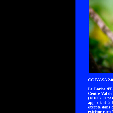
CC BY-SA 2.0 
Le Loriot d'E
Centre-Val-de-
(18160). Il pè
appartient à l
excepté dans q
extrême rareté