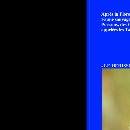
Après la Flore
Faune sauvage,
Poissons, des 
appelées les T
- LE HERISS