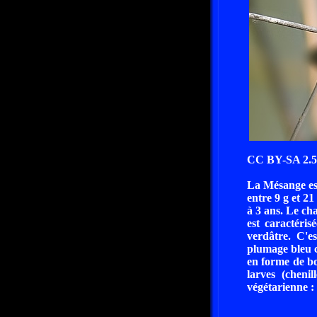
CC BY-SA 2.5 
La Mésange est
entre 9 g et 21
à 3 ans. Le ch
est caractéri
verdâtre. C'e
plumage bleu c
en forme de bou
larves (chenil
végétarienne : 