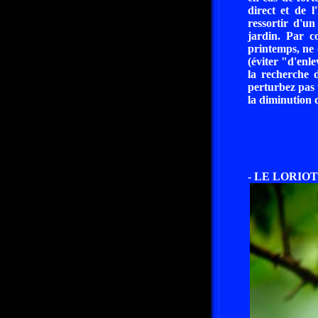
direct et de l
ressortir d'u
jardin. Par co
printemps, ne 
(éviter "d'enl
la recherche 
perturbez pas 
la diminution 
- LE LORIOT