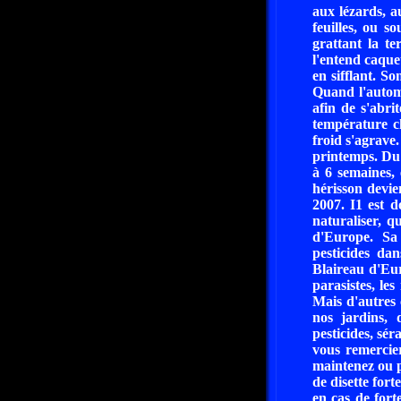
aux lézards, a
feuilles, ou s
grattant la te
l'entend caquet
en sifflant. So
Quand l'automn
afin de s'abri
température ch
froid s'agrave.
printemps. Du 
à 6 semaines, 
hérisson devie
2007. I1 est d
naturaliser, q
d'Europe. Sa 
pesticides dan
Blaireau d'Eur
parasistes, les
Mais d'autres 
nos jardins, 
pesticides, sé
vous remercier
maintenez ou p
de disette for
en cas de fort