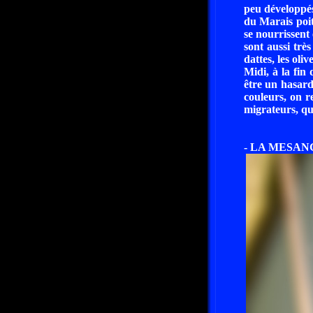
peu développés
du Marais poit
se nourrissent 
sont aussi très
dattes, les oliv
Midi, à la fin
être un hasard
couleurs, on r
migrateurs, qu
- LA MESAN