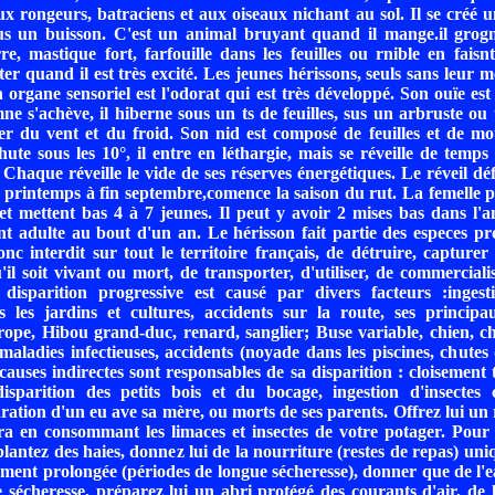
ux rongeurs, batraciens et aux oiseaux nichant au sol. Il se créé u
ous un buisson. C'est un animal bruyant quand il mange.il grogn
rre, mastique fort, farfouille dans les feuilles ou rnible en fais
er quand il est très excité. Les jeunes hérissons, seuls sans leur m
n organe sensoriel est l'odorat qui est très développé. Son ouïe est 
e s'achève, il hiberne sous un ts de feuilles, sus un arbruste ou 
ter du vent et du froid. Son nid est composé de feuilles et de m
ute sous les 10°, il entre en léthargie, mais se réveille de temps 
 Chaque réveille le vide de ses réserves énergétiques. Le réveil défi
printemps à fin septembre,comence la saison du rut. La femelle po
et mettent bas 4 à 7 jeunes. Il peut y avoir 2 mises bas dans l'
nt adulte au bout d'un an. Le hérisson fait partie des especes pr
onc interdit sur tout le territoire français, de détruire, capturer
u'il soit vivant ou mort, de transporter, d'utiliser, de commerciali
disparition progressive est causé par divers facteurs :ingest
s les jardins et cultures, accidents sur la route, ses principa
ope, Hibou grand-duc, renard, sanglier; Buse variable, chien, cha
 maladies infectieuses, accidents (noyade dans les piscines, chutes 
causes indirectes sont responsables de sa disparition : cloisement 
disparition des petits bois et du bocage, ingestion d'insectes
raration d'un eu ave sa mère, ou morts de ses parents. Offrez lui un
a en consommant les limaces et insectes de votre potager. Pour 
lantez des haies, donnez lui de la nourriture (restes de repas) un
tement prolongée (périodes de longue sécheresse), donner que de l'ea
e sécheresse, préparez lui un abri protégé des courants d'air, de l