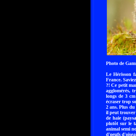
Photo de Gam
Le Hérisson fa
France. Saviez
?! Ce petit mam
agglomérés, tr
longs de 3 cm 
écraser trop so
2 ans. Plus du
il peut trouver
de haie (paysa
plutôt sur le 
animal semi noc
d'oeufs d'oisea