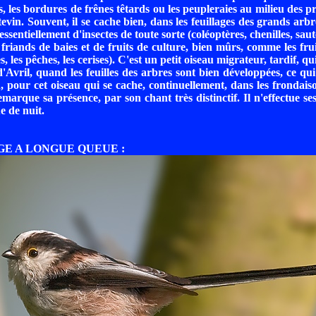
, les bordures de frênes têtards ou les peupleraies au milieu des p
evin. Souvent, il se cache bien, dans les feuillages des grands arbr
essentiellement d'insectes de toute sorte (coléoptères, chenilles, saute
 friands de baies et de fruits de culture, bien mûrs, comme les frui
es, les pêches, les cerises). C'est un petit oiseau migrateur, tardif, q
 d'Avril, quand les feuilles des arbres sont bien développées, ce qu
, pour cet oiseau qui se cache, continuellement, dans les frondais
emarque sa présence, par son chant très distinctif. Il n'effectue se
e de nuit.
GE A LONGUE QUEUE :