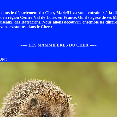
 dans le département du Cher, Marie51 va vous entrainer à la dé
 en région Centre-Val-de-Loire, en France. Qu'il s'agisse de ses 
Oiseaux, des Batraciens. Nous allons découvrir ensemble les différe
axons existantes dans le Cher :
=== LES MAMMIFERES DU CHER ===
ON :