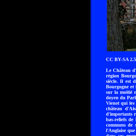
CC BY-SA 2.5 
Le Château d'A
région Bourg
siècle. Il es
Bourgogne et f
sur la moitié 
doyen du Parle
Vienot qui les
château d'Ai
d'importants r
bas-reliefs de 
communs de st
l'Anglaise que
dans ses murs