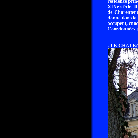
résidence prin
XIXe siècle. I
de Charentena
donne dans la 
occupent, chac
Coordonnées pa
- LE CHATEAU