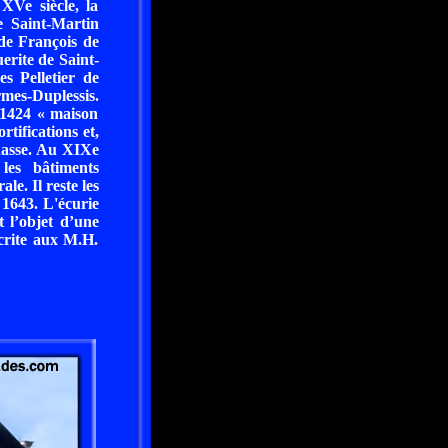
XVe siècle, la
e Saint-Martin
 de François de
erite de Saint-
s Pelletier de
rmes-Duplessis.
 1424 « maison
rtifications et,
chasse. Au XIXe
 les bâtiments
le. Il reste les
 1643. L'écurie
t l’objet d’une
crite aux M.H.