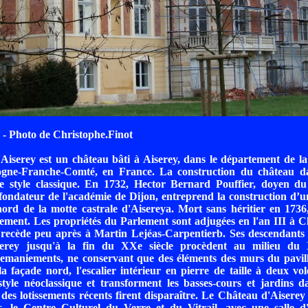
- Photo de Christophe.Finot
iserey est un château bâti à Aiserey, dans le département de la
ogne-Franche-Comté, en France. La construction du château d
t de style classique. En 1732, Hector Bernard Pouffier, doyen d
ondateur de l'académie de Dijon, entreprend la construction d’u
nord de la motte castrale d'Aisereya. Mort sans héritier en 1736,
ment. Les propriétés du Parlement sont adjugées en l'an III à C
 recède peu après à Martin Lejéas-Carpentierb. Ses descendants 
serey jusqu'à la fin du XXe siècle procèdent au milieu du 
emaniements, ne conservant que des éléments des murs du pavillo
la façade nord, l'escalier intérieur en pierre de taille à deux volé
yle néoclassique et transforment les basses-cours et jardins 
 des lotissements récents firent disparaître. Le Château d'Aiserey 
, le Centre Culturel du Verre et du Vitrail, avec une salle d'