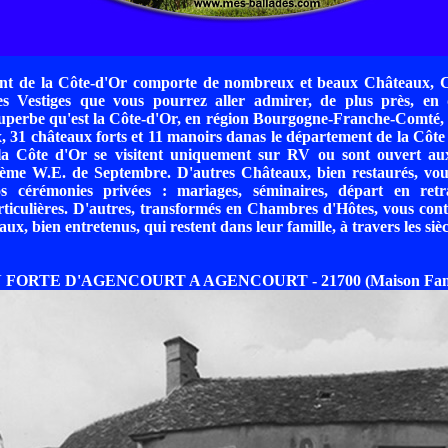
t de la Côte-d'Or comporte de nombreux et beaux Châteaux, C
s Vestiges que vous pourrez aller admirer, de plus près, en
perbe qu'est la Côte-d'Or, en région Bourgogne-Franche-Comté, e
, 31 châteaux forts et 11 manoirs danas le département de la Côte
a Côte d'Or se visitent uniquement sur RV ou sont ouvert au
3ème W.E. de Septembre. D'autres Châteaux, bien restaurés, vous
s cérémonies privées : mariages, séminaires, départ en retr
ticulières. D'autres, transformés en Chambres d'Hôtes, vous conte
ux, bien entretenus, qui restent dans leur famille, à travers les sièc
 FORTE D'AGENCOURT A AGENCOURT - 21700 (Maison Famili