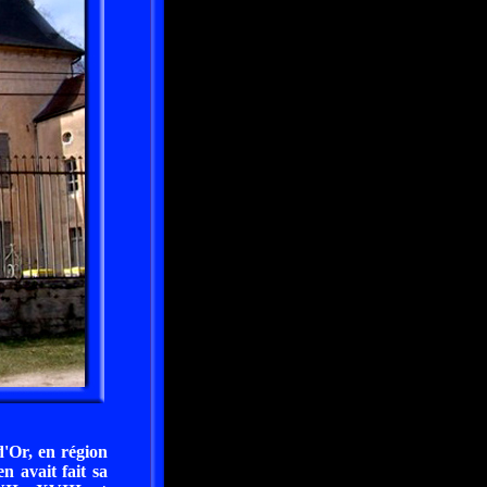
d'Or, en région
 avait fait sa