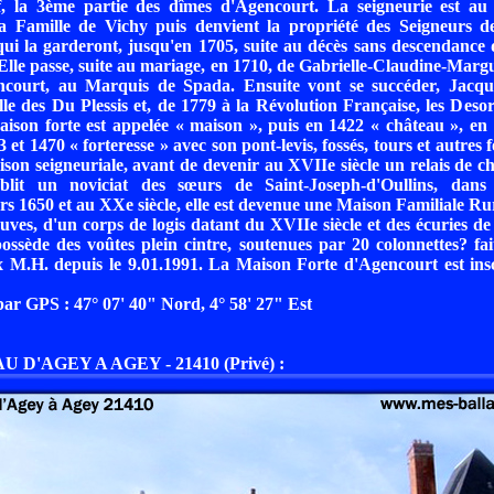
ef, la 3ème partie des dîmes d'Agencourt. La seigneurie est au 
la Famille de Vichy puis denvient la propriété des Seigneurs d
ui la garderont, jusqu'en 1705, suite au décès sans descendance
Elle passe, suite au mariage, en 1710, de Gabrielle-Claudine-Margu
court, au Marquis de Spada. Ensuite vont se succéder, Jacque
lle des Du Plessis et, de 1779 à la Révolution Française, les Deso
ison forte est appelée « maison », puis en 1422 « château », en
3 et 1470 « forteresse » avec son pont-levis, fossés, tours et autres fo
ison seigneuriale, avant de devenir au XVIIe siècle un relais de 
tablit un noviciat des sœurs de Saint-Joseph-d'Oullins, dans
rs 1650 et au XXe siècle, elle est devenue une Maison Familiale Rura
ouves, d'un corps de logis datant du XVIIe siècle et des écuries de
ossède des voûtes plein cintre, soutenues par 20 colonnettes? fai
x M.H. depuis le 9.01.1991. La Maison Forte d'Agencourt est ins
r GPS : 47° 07' 40" Nord, 4° 58' 27" Est
 D'AGEY A AGEY - 21410 (Privé) :