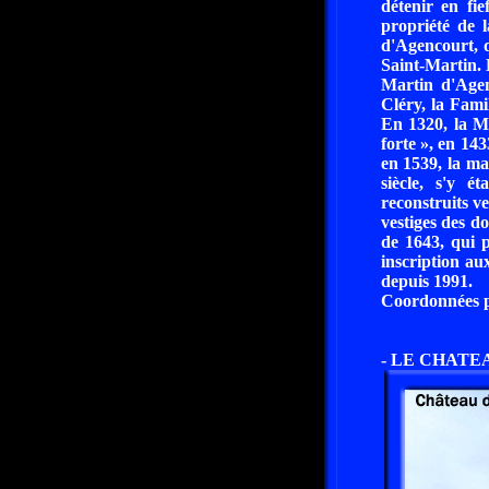
détenir en fi
propriété de 
d'Agencourt, q
Saint-Martin. 
Martin d'Agen
Cléry, la Fami
En 1320, la Ma
forte », en 143
en 1539, la ma
siècle, s'y é
reconstruits ve
vestiges des d
de 1643, qui p
inscription au
depuis 1991.
Coordonnées pa
- LE CHATEAU