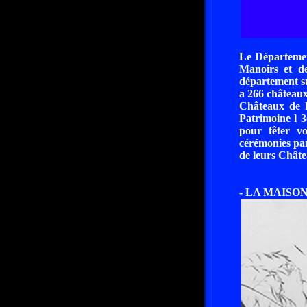
Le Départemen
Manoirs et de
département su
a 266 châteaux
Châteaux de l
Patrimoine l 
pour fêter vo
cérémonies par
de leurs Châtea
- LA MAISON