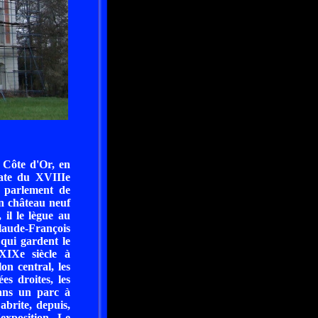
 Côte d'Or, en
ate du XVIIIe
u parlement de
n château neuf
 il le lègue au
laude-François
qui gardent le
XIXe siècle à
n central, les
es droites, les
dans un parc à
abrite, depuis,
exposition. Le