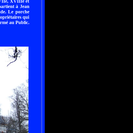
VIIe, XVIIIe et
partient à Jean
nde. Le porche
opriétaires qui
ermé au Public.