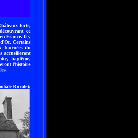
hâteaux forts,
 découvrant ce
n France. Il y
 d'Or. Certains
x Journées du
 accueilleront
aite, baptême,
ront l'histoire
les.
ale Rurale):