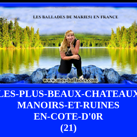
LES-PLUS-BEAUX-CHATEAU
MANOIRS-ET-RUINES
EN-COTE-D'0R
(21)