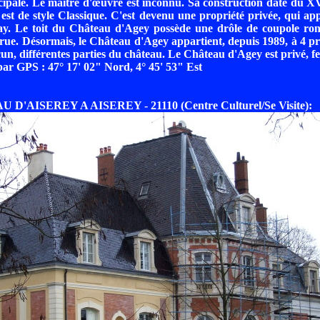
cipale. Le maître d'œuvre est inconnu. Sa construction date du X
l est de style Classique. C'est devenu une propriété privée, qui ap
y. Le toit du Château d'Agey possède une drôle de coupole ro
rue. Désormais, le Château d'Agey appartient, depuis 1989, à 4 pr
un, différentes parties du château. Le Château d'Agey est privé, f
r GPS : 47° 17' 02" Nord, 4° 45' 53" Est
 D'AISEREY A AISEREY - 21110 (Centre Culturel/Se Visite):