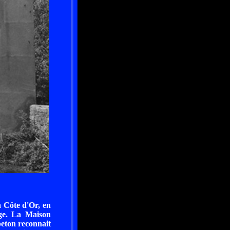
a Côte d'Or, en
ge. La Maison
eton reconnait