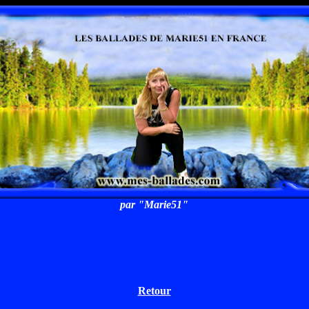
par "Marie51"
Retour