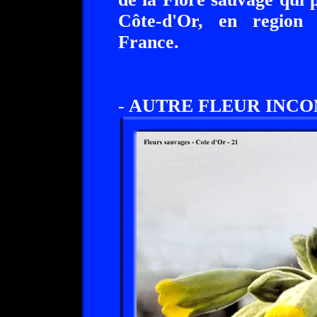
Côte-d'Or, en region
France.
- AUTRE FLEUR INCO