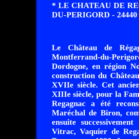
* LE CHATEAU DE 
DU-PERIGORD - 24440 (
Le Château de Régag
Montferrand-du-Perigo
Dordogne, en région Nou
construction du Châtea
XVIIe siècle. Cet ancie
XIIIe siècle, pour la Fa
Regagnac a été recons
Maréchal de Biron, comm
ensuite successivement
Vitrac, Vaquier de Reg