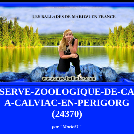
ESERVE-ZOOLOGIQUE-DE-CA
A-CALVIAC-EN-PERIGORG
(24370)
par "Marie51"