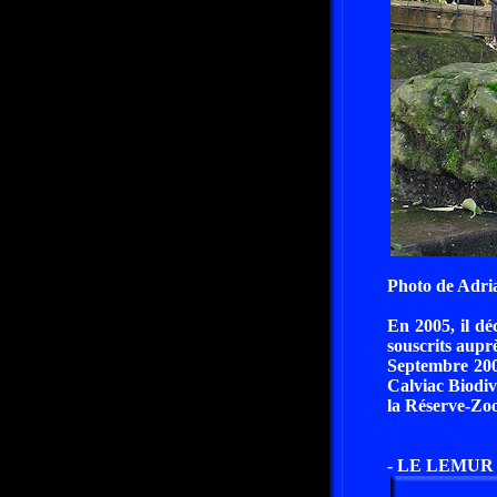
Photo de Adri
En 2005, il dé
souscrits aupr
Septembre 2007
Calviac Biodive
la Réserve-Zoo
- LE LEMUR