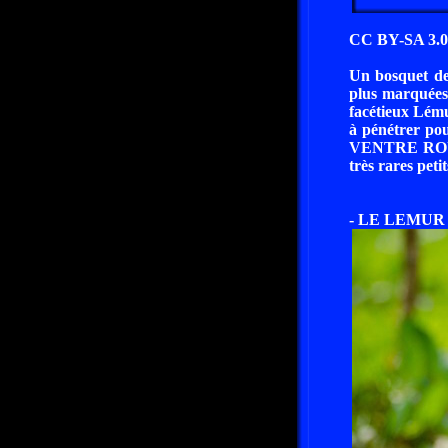
CC BY-SA 3.0
Un bosquet de
plus marquées 
facétieux Lémur
à pénétrer po
VENTRE ROUX
très rares pe
- LE LEMUR 