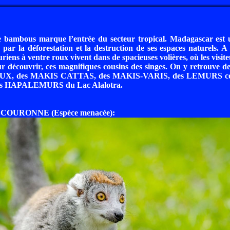
 bambous marque l’entrée du secteur tropical. Madagascar est un
par la déforestation et la destruction de ses espaces naturels. A 
iens à ventre roux vivent dans de spacieuses volières, où les visite
ur découvrir, ces magnifiques cousins des singes. On y retrouv
, des MAKIS CATTAS, des MAKIS-VARIS, des LEMURS cour
tits HAPALEMURS du Lac Alalotra.
COURONNE (Espèce menacée):