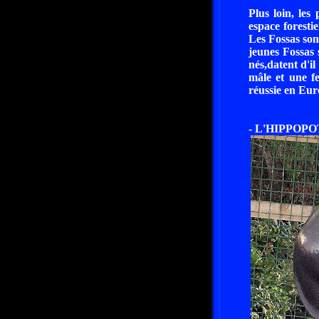
Plus loin, les
espace foresti
Les Fossas son
jeunes Fossas 
nés,datent d'il
mâle et une fe
réussie en Eur
- L'HIPPOP