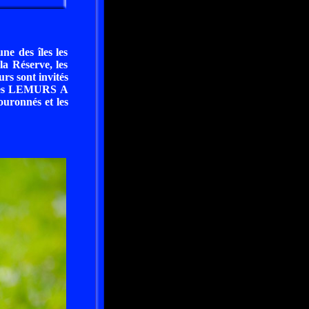
e des îles les
la Réserve, les
urs sont invités
e des LEMURS A
onnés et les