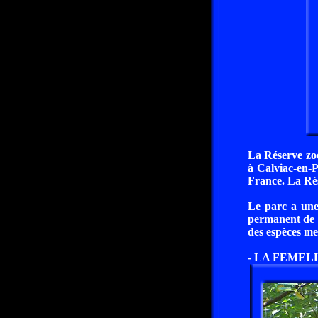
La Réserve zoo
à Calviac-en-P
France. La Rés
Le parc a une
permanent de l
des espèces me
- LA FEMELL