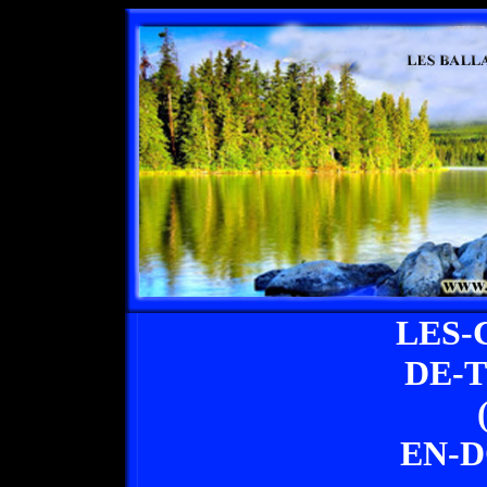
LES-
DE-
EN-