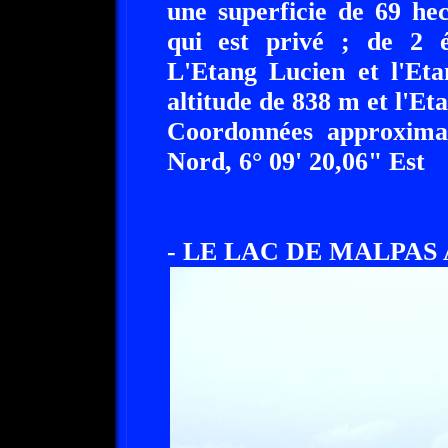
une superficie de 69 he
qui est privé ; de 2 é
L'Etang Lucien et l'Et
altitude de 838 m et l'Eta
Coordonnées approxima
Nord, 6° 09' 20,06" Est
- LE LAC DE MALPAS 