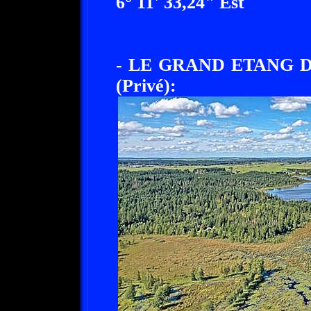
6° 11' 33,24" Est
- LE GRAND ETANG D
(Privé):