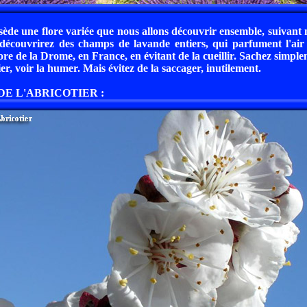
de une flore variée que nous allons découvrir ensemble, suivant 
découvrirez des champs de lavande entiers, qui parfument l'air
ore de la Drome, en France, en évitant de la cueillir. Sachez simple
r, voir la humer. Mais évitez de la saccager, inutilement.
DE L'ABRICOTIER :