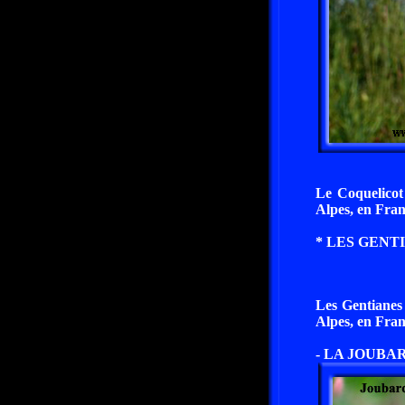
Le Coquelicot
Alpes, en Fran
* LES GENTI
Les Gentianes
Alpes, en Fran
- LA JOUBAR