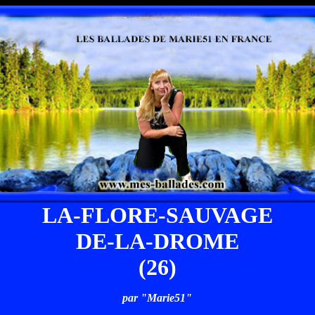
LA-FLORE-SAUVAGE
DE-LA-DROME
(26)
par "Marie51"