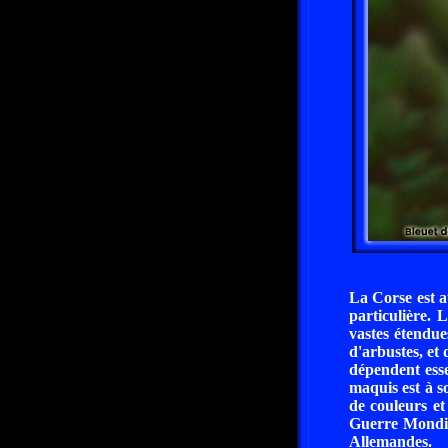
La Corse est a
particulière.
vastes étendue
d'arbustes, et 
dépendent esse
maquis est à s
de couleurs et
Guerre Mondial
Allemandes.