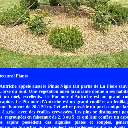
tectural Plants
Autriche appelé aussi le Pinus Nigra fait partie de La Flore sau
a Corse du Sud. Une végétation aussi luxuriante donne à ses habitan
et un miel, excellents. Le Pin noir d'Autriche est un grand con
 rapide. Le Pin noir d'Autriche est un grand conifère au feuillage
 une hauteur de 20 à 50 m. Cet arbre possède un port conique la
 à grise, avec des écailles crevassées. Les pins se distinguent pa
es, regroupées en faisceaux de 2, 3 ou 5, ce qui leur confère un asp
es sapins possèdent des aiguilles plates et souples, généra
t sur les branches, qui ne roulent pas facilement entre les doigts. 