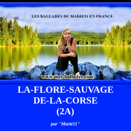
LA-FLORE-SAUVAGE
DE-LA-CORSE
(2A)
par "Marie51"