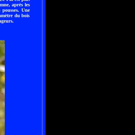
omne, après les
s pousses. Une
iamètre du bois
ageurs.