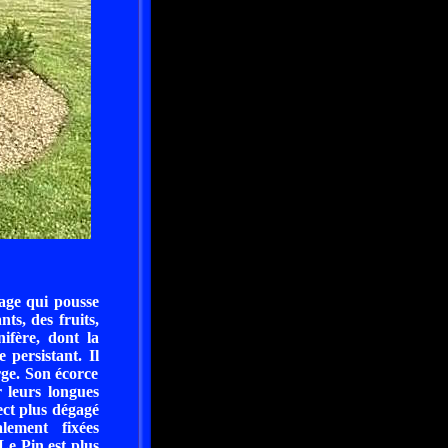
vage qui pousse
ts, des fruits,
ifère, dont la
 persistant. Il
rge. Son écorce
r leurs longues
ect plus dégagé
lement fixées
Le Pin est plus