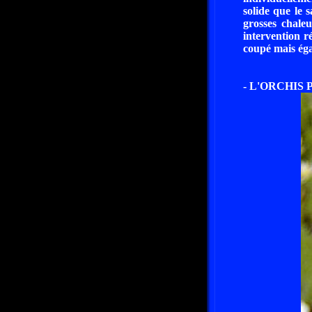
solide que le 
grosses chale
intervention r
coupé mais éga
- L'ORCHIS 