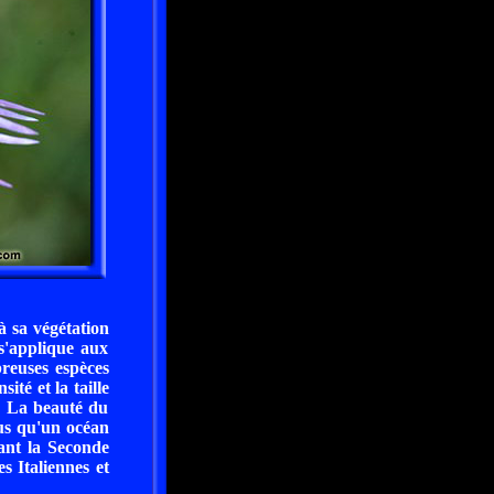
 sa végétation
s'applique aux
breuses espèces
ité et la taille
l. La beauté du
lus qu'un océan
dant la Seconde
s Italiennes et