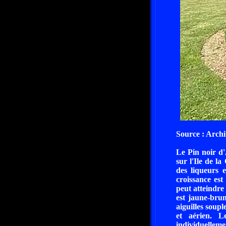
Source : Archi
Le Pin noir d'
sur l'Ile de l
des liqueurs 
croissance est
peut atteindre
est jaune-brun
aiguilles soupl
et aérien. L
individuellemen