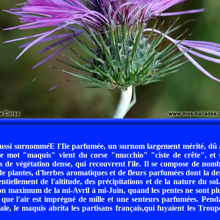
ussi surnomméE l'Ile parfumée, un surnom largement mérité, dû à
 Le mot "maquis" vient du corse "mucchio" "ciste de crête", et 
s de végétation dense, qui recouvrent l'ile. Il se compose de nom
de plantes, d'herbes aromatiques et de fleurs parfumées dont la dens
ntiellement de l'altitude, des précipitations et de la nature du so
on maximum de la mi-Avril à mi-Juin, quand les pentes ne sont p
 que l'air est imprégné de mille et une senteurs parfumées. Pen
e, le maquis abrita les partisans français,qui fuyaient les Troupe