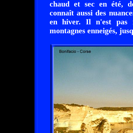
chaud et sec en été, do
connaît aussi des nuances
en hiver. Il n'est pas
montagnes enneigés, jusq