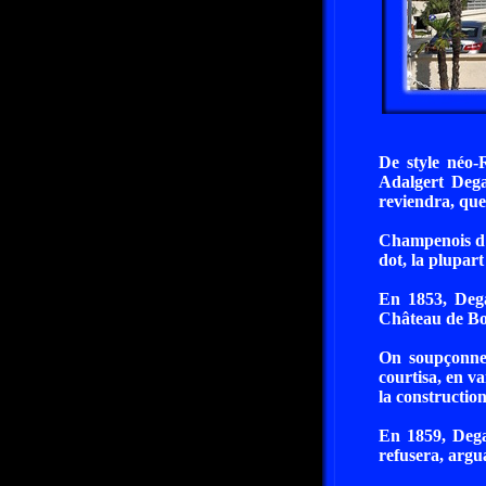
De style néo-
Adalgert Dega
reviendra, que
Champenois d'o
dot, la plupart 
En 1853, Dega
Château de Bou
On soupçonne
courtisa, en va
la constructio
En 1859, Dega
refusera, argua