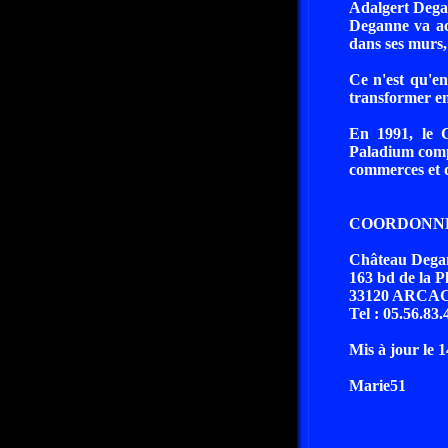
Adalgert Degan
Deganne va acc
dans ses murs
Ce n'est qu'e
transformer en
En 1991, le 
Paladium compo
commerces et 
COORDONNE
Château Degan
163 bd de la P
33120 ARCA
Tel : 05.56.83.
Mis à jour le 
Marie51