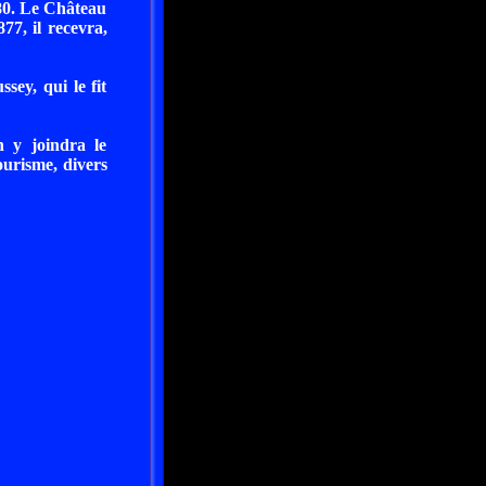
880. Le Château
77, il recevra,
ey, qui le fit
 y joindra le
ourisme, divers