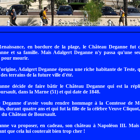
Renaissance, en bordure de la plage, le Château Deganne fut c
nne et sa famille. Mais Adalgert Deganne n'y passa qu'une seul
 pour mourir.
rigine, Adalgert Deganne épousa une riche habitante de Teste, qui
des terrains de la future ville d'été.
nne décide de faire bâtir le Château Deganne qui est la rép
rsault, dans la Marne (51) et qui date de 1848.
 Deganne d'avoir voulu rendre hommage à la Comtesse de Mo
in, durant quatre ans et qui fut la fille de la célèbre Veuve Cliquot,
n du Château de Boursault.
nne va proposer, en cadeau, son château à Napoléon III. Mais
nt que cela lui couterait bien trop cher !