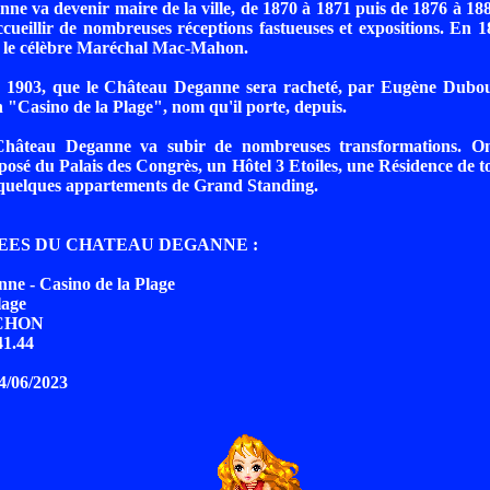
ne va devenir maire de la ville, de 1870 à 1871 puis de 1876 à 1
ueillir de nombreuses réceptions fastueuses et expositions. En 18
, le célèbre Maréchal Mac-Mahon.
n 1903, que le Château Deganne sera racheté, par Eugène Dubouss
 "Casino de la Plage", nom qu'il porte, depuis.
Château Deganne va subir de nombreuses transformations. On
sé du Palais des Congrès, un Hôtel 3 Etoiles, une Résidence de t
quelques appartements de Grand Standing.
ES DU CHATEAU DEGANNE :
ne - Casino de la Plage
lage
CHON
41.44
14/06/2023