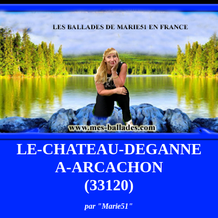
LE-CHATEAU-DEGANNE
A-ARCACHON
(33120)
par "Marie51"