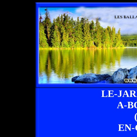
LE-JA
A-B
EN