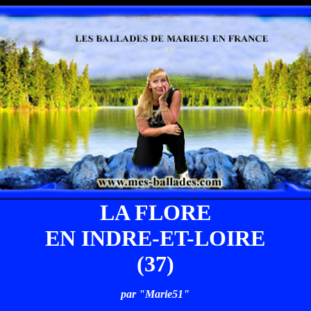
LA FLORE
EN INDRE-ET-LOIRE
(37)
par "Marie51"