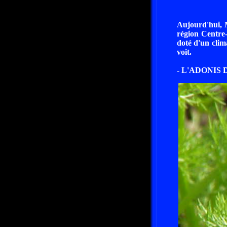
Aujourd'hui, 
région Centre-
doté d'un clim
voit.
- L'ADONIS