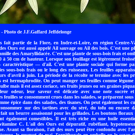
- Photo de J.F.Gaffard Jeffdelonge
 fait partie de la Flore, en Indre-et-Loire, en région Centre-V
des Ours est aussi appelé Ail sauvage ou Ail des bois. C'est une p
amille des Amaryllidacée. C'est une plante de sous-bois frais et omb
0 à 50 cm de hauteur. Lorsque son feuillage est légèrement froissé
caractéristique — d'ail. C'est une plante sociale qui forme par
les sous-bois frais ou le long des ruisseaux. Les feuilles apparaiss
eurs d'avril à juin. La période de la récolte se termine avec les pr
s est hermaphrodite. On peut manger ses feuilles comme légume
ulbe mais il est assez coriace, ses fruits jeunes ou ses graines piqu
leur odeur, leur saveur est délicate avec une note sucrée e
es feuilles se consomment crues dans les salades, se préparent sous
mme épice dans des salades, des tisanes. On peut également les 
 consommer sur des tartines avec du séré, du tofu ou encore 
fait un beurre assaisonné pour les grillades. Les boutons floraux 
t également comestibles. Il est très riche en une huile essentie
itamine C. L'ail des Ours est dépuratif, rubéfiant, hypotenseur
e. Avant sa floraison, l'ail des ours peut être confondu avec l'a
utomne, le muguet de mai, l'ornithogale en ombelle ou le sceau-