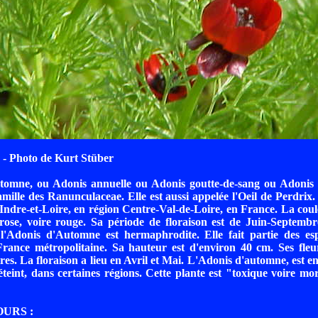
- Photo de Kurt Stüber
tomne, ou Adonis annuelle ou Adonis goutte-de-sang ou Adonis
mille des Ranunculaceae. Elle est aussi appelée l'Oeil de Perdrix. E
 Indre-et-Loire, en région Centre-Val-de-Loire, en France. La co
 rose, voire rouge. Sa période de floraison est de Juin-Septembr
l'Adonis d'Automne est hermaphrodite. Elle fait partie des esp
ance métropolitaine. Sa hauteur est d'environ 40 cm. Ses fleurs
aires. La floraison a lieu en Avril et Mai. L'Adonis d'automne, est e
éteint, dans certaines régions. Cette plante est "toxique voire mor
OURS :