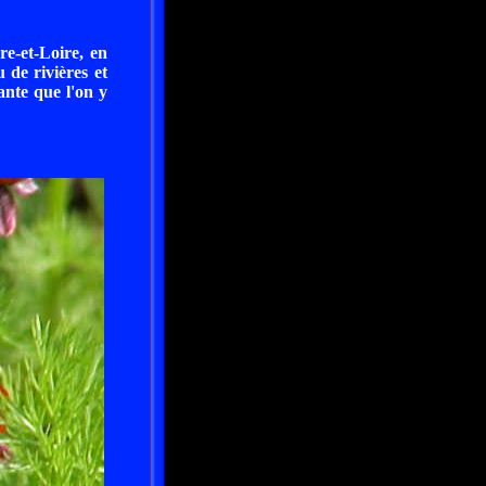
e-et-Loire, en
de rivières et
ante que l'on y