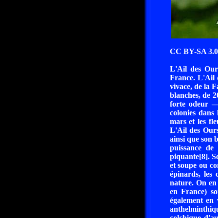
CC BY-SA 3.0 
L'Ail des Ours
France. L'Ail 
vivace, de la F
blanches, de 2
forte odeur — 
colonies dans 
mars et les fl
L'Ail des Our
ainsi que son b
puissance de 
piquante[8]. S
et soupe ou co
épinards, les
nature. On en 
en France) son
également en v
anthelminthiqu
colchique d'a