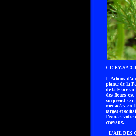
CC BY-SA 3.0 
L'Adonis d'au
plante de la Fa
de la Flore en
des fleurs est
surprend car 
menacées en Fr
larges et solit
France, voire 
chevaux.
- L'AIL DES 