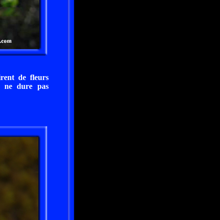
rent de fleurs
er ne dure pas