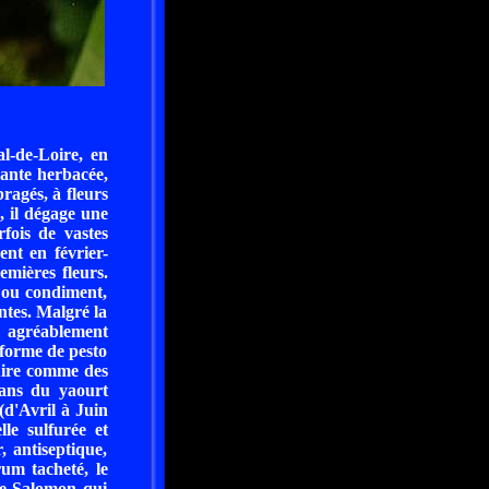
al-de-Loire, en
lante herbacée,
ragés, à fleurs
, il dégage une
fois de vastes
ent en février-
emières fleurs.
 ou condiment,
antes. Malgré la
t agréablement
 forme de pesto
cuire comme des
dans du yaourt
(d'Avril à Juin
lle sulfurée et
, antiseptique,
rum tacheté, le
de-Salomon qui