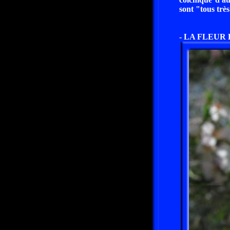
sont "tous trè
- LA FLEUR