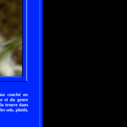
ana couché ou
ae et du genre
la trouve dans
es sols, plutôt,