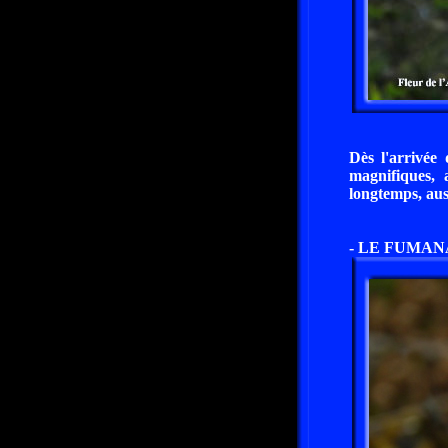
Dès l'arrivée
magnifiques, 
longtemps, aus
- LE FUMAN