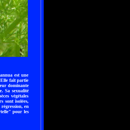
 annua est une
lle fait partie
uleur dominante
e. Sa sexualité
èces végétales
 sont isolées,
n régression, en
telle" pour les