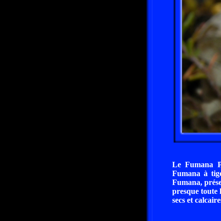
Le Fumana Pr
Fumana à tige
Fumana, présen
presque toute l
secs et calcaire