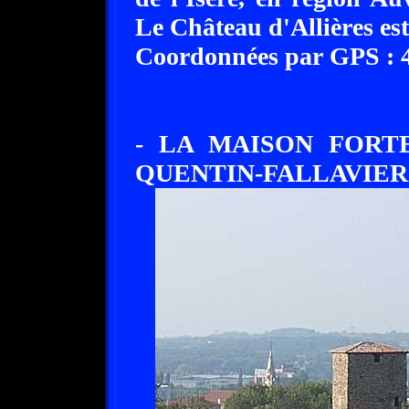
Le Château d'Allières est
Coordonnées par GPS : 45
- LA MAISON FORTE
QUENTIN-FALLAVIER -