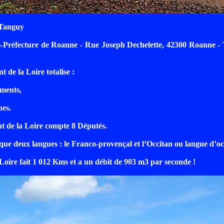
 Tanguy
s-Préfecture de Roanne - Rue Joseph Dechelette, 42300 Roanne - 
 de la Loire totalise :
ments,
es.
t de la Loire compte 8 Députés.
que deux langues : le Franco-provençal et l’Occitan ou langue d’oc
Loire fait 1 012 Kms et a un débit de 903 m3 par seconde !