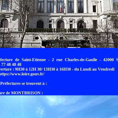
fecture de Saint-Etienne - 2 rue Charles-de-Gaulle - 42000 S
 77 48 48 48
verture : 9H30 à 12H 30/ 13H30 à 16H30 - du Lundi au Vendredi
 https://www.loire.gouv.fr/
Préfectures se trouvent à :
cture de MONTBRISON :