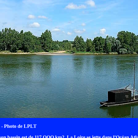
 - Photo de LPLT
son bassin est de 117 OOO km2. La Loire se jette dans l’Océan Atl