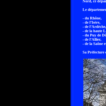
Nord, ce dépar
Le département
- du Rhône,
- de l’Isère,
- de l’Ardèche
- de la haute L
- du Puy de D
- de l’Allier,
- de la Saône e
Sa Préfecture e