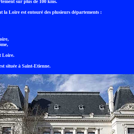
tement sur plus de 100 kms.
 la Loire est entouré des plusieurs départements :
,
oire,
ôme,
t Loire.
st située à Saint-Etienne.