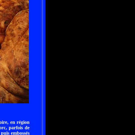
oire, en région
rc, parfois de
, puis embossés