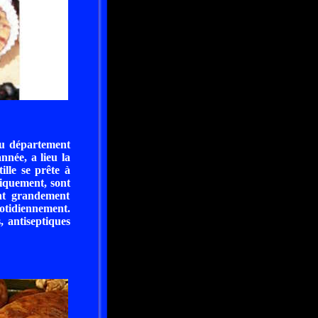
 du département
née, a lieu la
ille se prête à
fiquement, sont
ent grandement
uotidiennement.
, antiseptiques