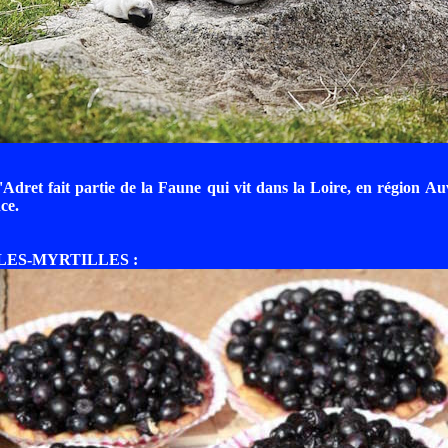
Adret fait partie de la Faune qui vit dans la Loire, en région 
ce.
LLES-MYRTILLES :