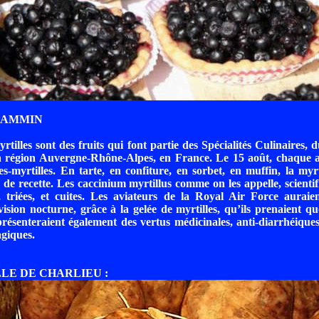
FLAMMIN
yrtilles sont des fruits qui font partie des Spécialités Culinaires,
n région Auvergne-Rhône-Alpes, en France. Le 15 août, chaque an
les-myrtilles. En tarte, en confiture, en sorbet, en muffin, la myrt
es de recette. Les caccinium myrtillus comme on les appelle, scienti
s, triées, et cuites. Les aviateurs de la Royal Air Force aurai
vision nocturne, grâce à la gelée de myrtilles, qu’ils prenaient q
présenteraient également des vertus médicinales, anti-diarrhéiques
giques.
LLE DE CHARLIEU :