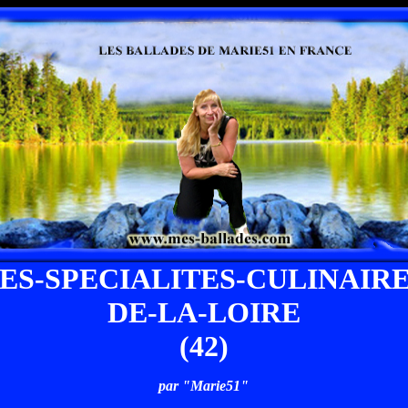
ES-SPECIALITES-CULINAIR
DE-LA-LOIRE
(42)
par "Marie51"