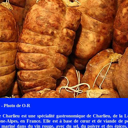
- Photo de O-R
 Charlieu est une spécialité gastronomique de Charlieu, de la L
e-Alpes, en France. Elle est à base de cœur et de viande de po
 mariné dans du vin rouge, avec du sel, du poivre et des épices