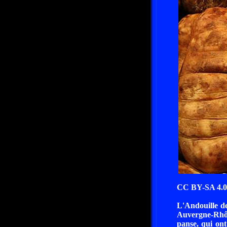
CC BY-SA 4.0 
L'Andouille de
Auvergne-Rhôn
panse, qui ont