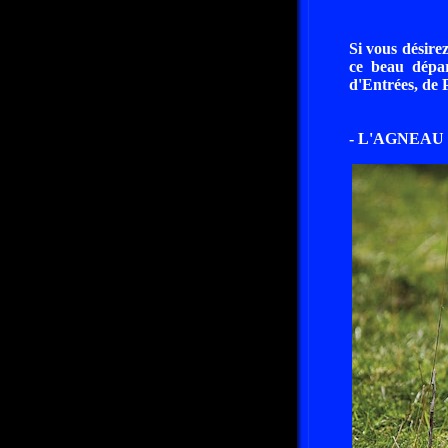
Si vous désire
ce beau départ
d'Entrées, de P
- L'AGNEAU 