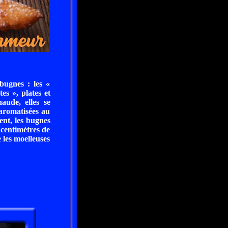
bugnes : les «
es », plates et
haude, elles se
 aromatisées au
ent, les bugnes
 centimètres de
e les moelleuses