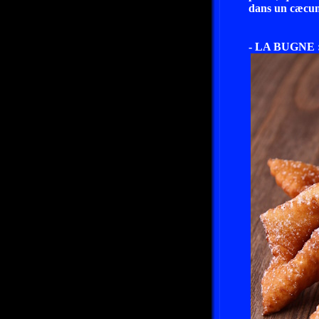
dans un cæcum,
- LA BUGNE 