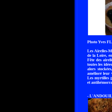
Photo Yves 
Les Airelles-M
de la Loire, e
Fête des airel
toutes les idé
alors stockée
amélioré leur 
Les myrtilles 
et antihémorra
- L'ANDOUI