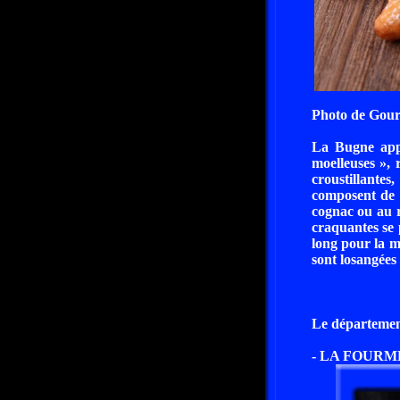
Photo de Gou
La Bugne appar
moelleuses », r
croustillantes
composent de f
cognac ou au r
craquantes se 
long pour la mo
sont losangées 
Le départemen
- LA FOURME