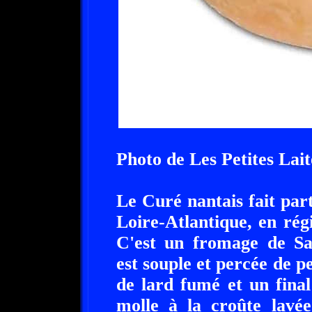
Photo de Les Petites Lait
Le Curé nantais fait parti
Loire-Atlantique, en rég
C'est un fromage de Sai
est souple et percée de pe
de lard fumé et un fina
molle à la croûte lavée