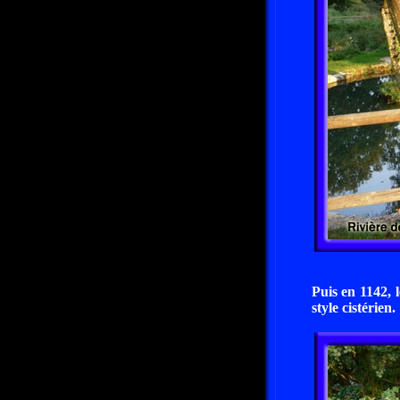
Puis en 1142, 
style cistérien.