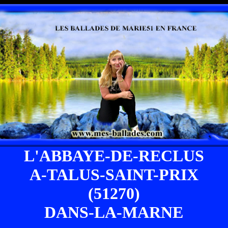
L'ABBAYE-DE-RECLUS
A-TALUS-SAINT-PRIX
(51270)
DANS-LA-MARNE