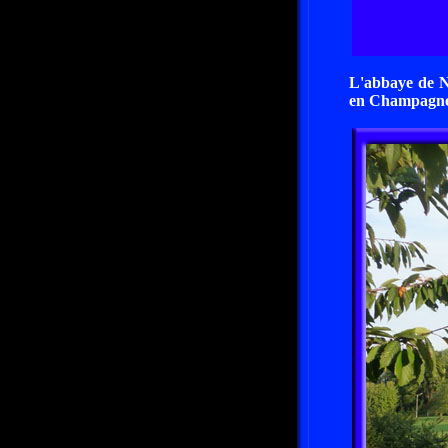
L'abbaye de N
en Champagne-