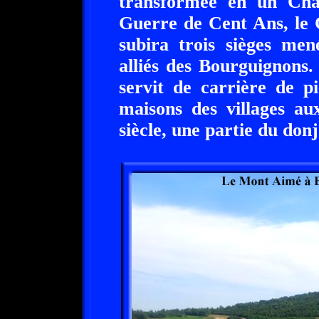
transformée en un Châ
Guerre de Cent Ans, le 
subira trois sièges men
alliés des Bourguignons.
servit de carrière de p
maisons des villages a
siècle, une partie du don