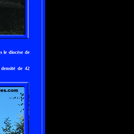
s le diocèse de
 densité de 42