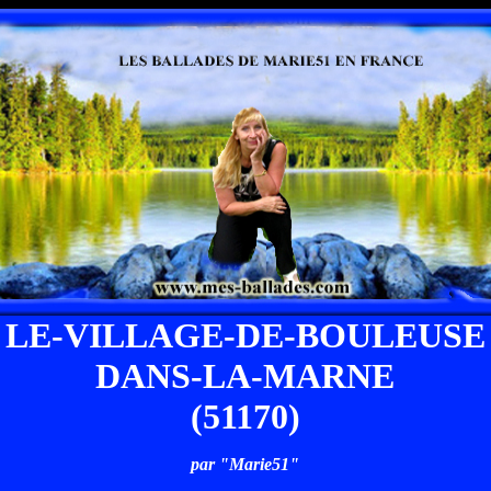
LE-VILLAGE-DE-BOULEUSE
DANS-LA-MARNE
(51170)
par "Marie51"