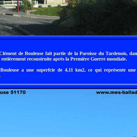
-Clément de Bouleuse fait partie de la Paroisse du Tardenois, dan
t entièrement reconstruite après la Première Guerre mondiale.
 Bouleuse a une superfcie de 4,11 km2, ce qui représente une
.