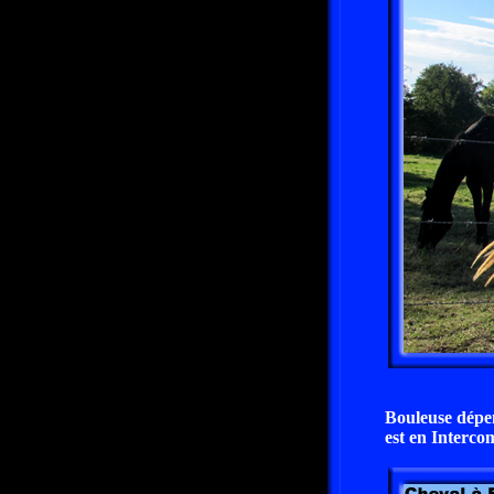
Bouleuse dépen
est en Interc