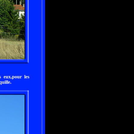
s eux,pour les
uille.