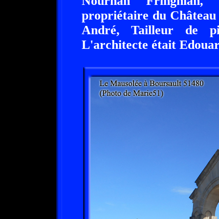
Nourhan Fringhian, 
propriétaire du Château
André, Tailleur de p
L'architecte était Edoua