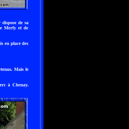
 dispose de sa
de Merfy et de
is en place des
retenus. Mais le
erc à Chenay.