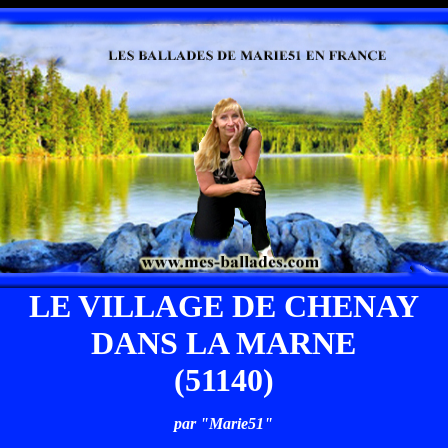
LE VILLAGE DE CHENAY
DANS LA MARNE
(51140)
par "Marie51"