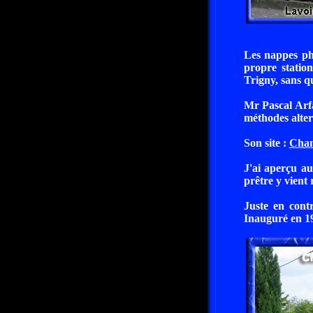
Les nappes ph
propre statio
Trigny, sans q
Mr Pascal Arfa
méthodes alter
Son site :
Cham
J'ai aperçu aus
prêtre y vient 
Juste en cont
Inauguré en 1