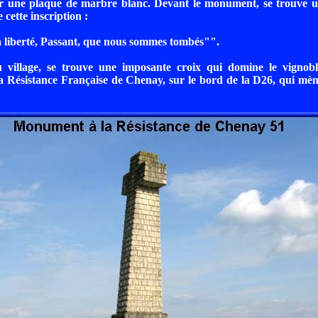
ur une plaque de marbre blanc. Devant le monument, se trouve u
 cette inscription :
a liberté, Passant, que nous sommes tombés"".
u village, se trouve une imposante croix qui domine le vignoble
Résistance Française de Chenay, sur le bord de la D26, qui mène