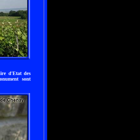
ire d'Etat des
monument sont