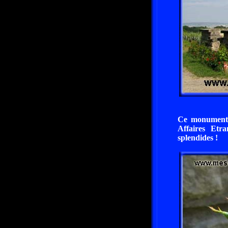
Ce monument f
Affaires Etr
splendides !