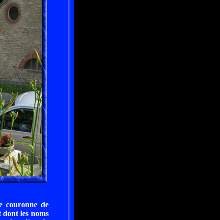
ne couronne de
t dont les noms