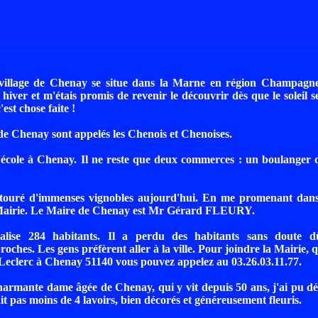
illage de Chenay se situe dans la Marne en région Champagne
 hiver et m'étais promis de revenir le découvrir dès que le soleil s
est chose faite !
de Chenay sont appelés les Chenois et Chenoises.
d'école à Chenay. Il ne reste que deux commerces : un boulanger 
touré d'immenses vignobles aujourd'hui. En me promenant dans le
Mairie. Le Maire de Chenay est Mr Gérard FLEURY.
otalise 284 habitants. Il a perdu des habitants sans doute
roches. Les gens préfèrent aller à la ville. Pour joindre la Mairie, 
eclerc à Chenay 51140 vous pouvez appelez au 03.26.03.11.77.
armante dame âgée de Chenay, qui y vit depuis 50 ans, j'ai pu d
it pas moins de 4 lavoirs, bien décorés et généreusement fleuris.