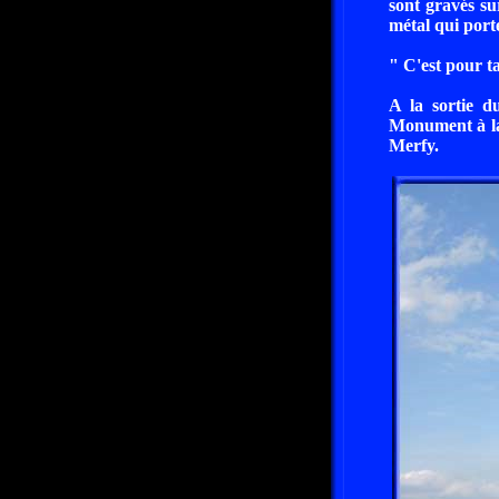
sont gravés s
métal qui porte
" C'est pour t
A la sortie d
Monument à la 
Merfy.