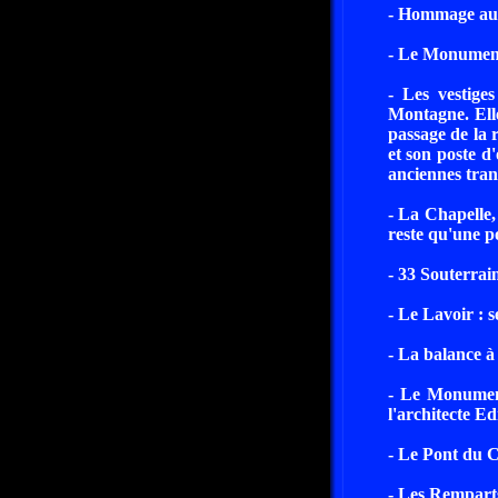
- Hommage au 
- Le Monument
- Les vestige
Montagne. Elle
passage de la r
et son poste d
anciennes tran
- La Chapelle,
reste qu'une p
- 33 Souterrain
- Le Lavoir : 
- La balance à 
- Le Monument
l'architecte E
- Le Pont du
- Les Rempart