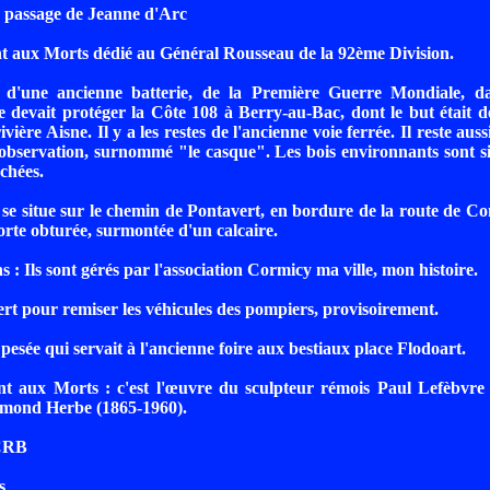
passage de Jeanne d'Arc
 aux Morts dédié au Général Rousseau de la 92ème Division.
s d'une ancienne batterie, de la Première Guerre Mondiale, 
 devait protéger la Côte 108 à Berry-au-Bac, dont le but était de
ivière Aisne. Il y a les restes de l'ancienne voie ferrée. Il reste au
'observation, surnommé "le casque". Les bois environnants sont si
chées.
 se situe sur le chemin de Pontavert, en bordure de la route de Co
orte obturée, surmontée d'un calcaire.
s : Ils sont gérés par l'association Cormicy ma ville, mon histoire.
sert pour remiser les véhicules des pompiers, provisoirement.
pesée qui servait à l'ancienne foire aux bestiaux place Flodoart.
 aux Morts : c'est l'œuvre du sculpteur rémois Paul Lefèbvre 
dmond Herbe (1865-1960).
 CRB
s