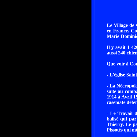
Le Village de
en France. Co
Marie-Domini
Il y avait 1 4
aussi 240 chie
Que voir à Co
- L'église Sain
- La Nécropole
suite au comb
1914 à Avril 1
casemate défen
- Le Travail 
balisé qui par
Thierry. Le p
Pissotés qui m