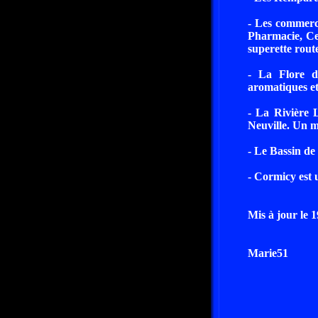
- Les commerce
Pharmacie, Cen
superette route
- La Flore d
aromatiques et
- La Rivière 
Neuville. Un m
- Le Bassin de
- Cormicy est 
Mis à jour le 
Marie51