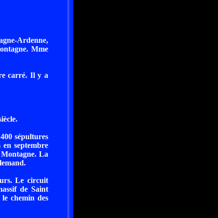
pagne-Ardenne,
 Montagne. Mme
e carré. Il y a
iècle.
400 sépultures
s en septembre
te Montagne. La
llemand.
rs. Le circuit
assif de Saint
 le chemin des