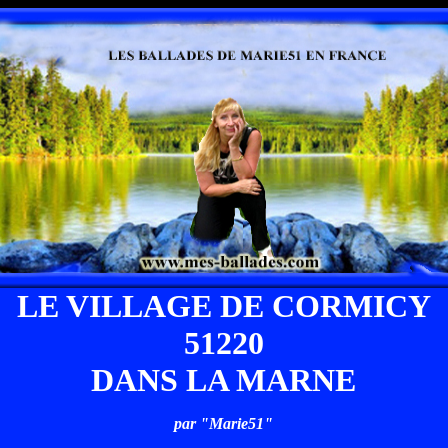
LE VILLAGE DE CORMICY
51220
DANS LA MARNE
par "Marie51"