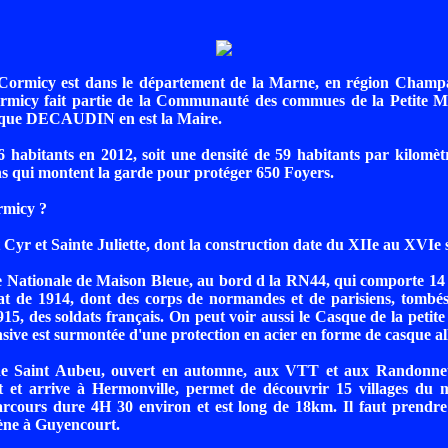
 Cormicy est dans le département de la Marne, en région Cham
rmicy fait partie de la Communauté des commues de la Petite
que DECAUDIN en est la Maire.
26 habitants en 2012, soit une densité de 59 habitants par kilomètr
ns qui montent la garde pour protéger 650 Foyers.
rmicy ?
t Cyr et Sainte Juliette, dont la construction date du XIIe au XVIe s
 Nationale de Maison Bleue, au bord d la RN44, qui comporte 14 
at de 1914, dont des corps de normandes et de parisiens, tombé
915, des soldats français. On peut voir aussi le Casque de la peti
sive est surmontée d'une protection en acier en forme de casque a
de Saint Aubeu, ouvert en automne, aux VTT et aux Randonneu
t et arrive à Hermonville, permet de découvrir 15 villages du m
arcours dure 4H 30 environ et est long de 18km. Il faut prendre
ène à Guyencourt.