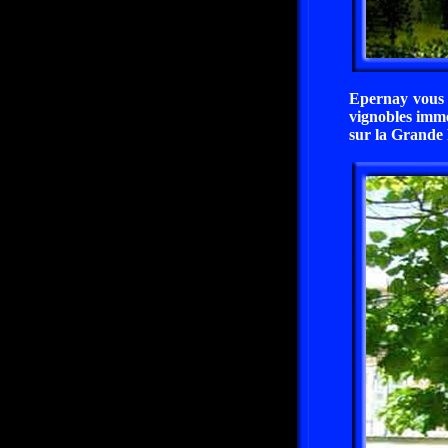
Epernay vous e
vignobles immen
sur la Grande 