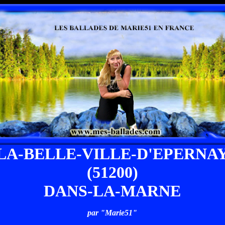
LA-BELLE-VILLE-D'EPERNA
(51200)
DANS-LA-MARNE
par "Marie51"