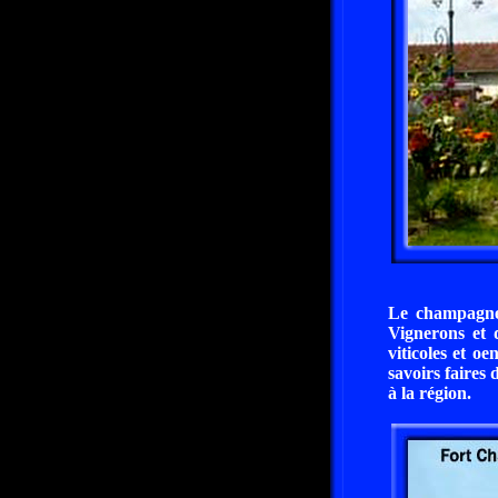
Le champagne
Vignerons et 
viticoles et 
savoirs faires 
à la région.