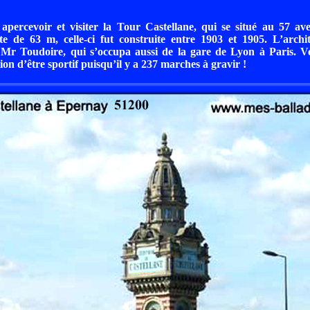
apercevoir et visiter la Tour Castellane, qui se situé au 57 a
 de 63 m, celle-ci fut construite entre 1903 et 1905. L’archite
t Mr Toudoire, qui s’occupa aussi de la gare de Lyon à Paris. V
tion d’être sportif puisqu’il y a 237 marches à gravir !