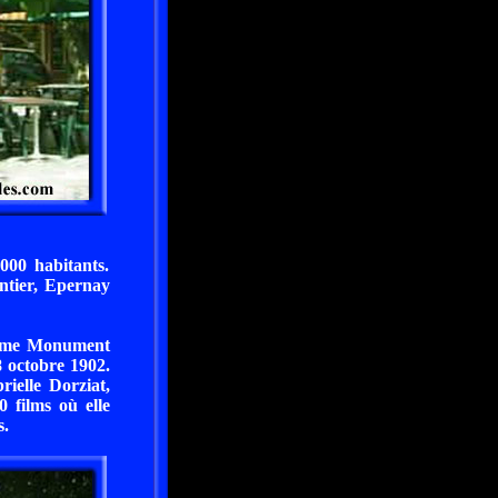
000 habitants.
ntier, Epernay
omme Monument
8 octobre 1902.
rielle Dorziat,
 films où elle
s.