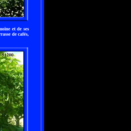
moine et de ses
rrasse de cafés,