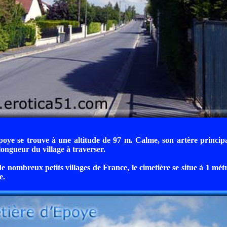
poye se trouve à une altitude de 97 m. Calme, son artère princi
longueur du village à traverser.
nombreux petits villages de France, le cimetière se situe à 1 mètre
e.