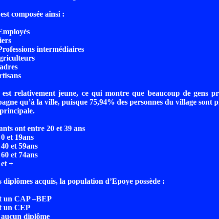
est composée ainsi :
Employés
ers
rofessions intermédiaires
riculteurs
adres
tisans
 est relativement jeune, ce qui montre que beaucoup de gens pr
pagne qu’à la ville, puisque 75,94% des personnes du village sont p
principale.
nts ont entre 20 et 39 ans
0 et 19ans
40 et 59ans
60 et 74ans
et +
 diplômes acquis, la population d’Epoye possède :
t un CAP –BEP
t un CEP
 aucun diplôme