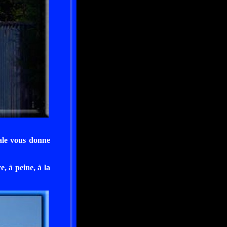
pale vous donne
, à peine, à la