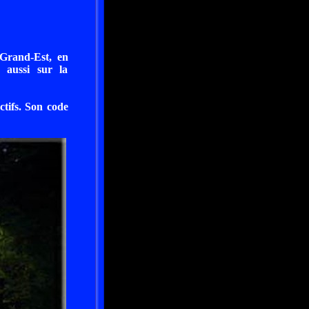
 Grand-Est, en
 aussi sur la
ctifs. Son code