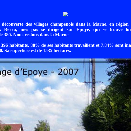
 découverte des villages champenois dans la Marne, en région
s Berru, mes pas se dirigent sur Epoye, qui se trouve lui
e 380. Nous restons dans la Marne.
96 habitants. 88% de ses habitants travaillent et 7,84% sont ina
0. Sa superficie est de 1535 hectares.