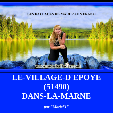
LE-VILLAGE-D'EPOYE
(51490)
DANS-LA-MARNE
par "Marie51"