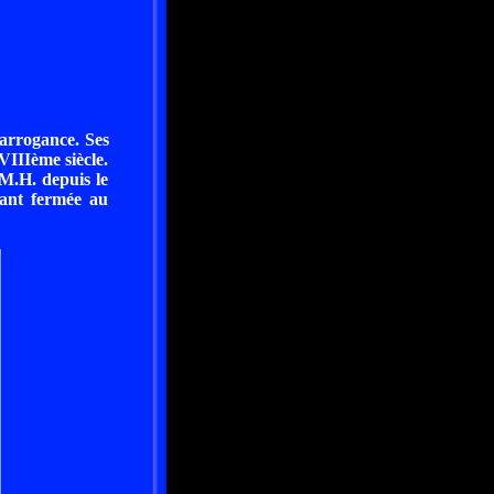
 arrogance. Ses
VIIIème siècle.
 M.H. depuis le
tant fermée au