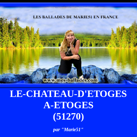
LE-CHATEAU-D'ETOGES
A-ETOGES
(51270)
par "Marie51"