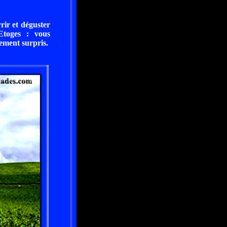
vrir et déguster
Etoges : vous
lement surpris.