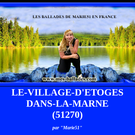
LE-VILLAGE-D'ETOGES
DANS-LA-MARNE
(51270)
par "Marie51"