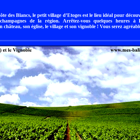
te des Blancs, le petit village d’Etoges est le lieu idéal pour décou
s champagnes de la région. Arrêtez-vous quelques heures à 
 château, son église, le village et son vignoble ! Vous serez agréab