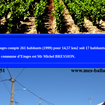
toges compte 261 habitants (1999) pour 14,57 km2 soit 17 habitant
a commune d’Etoges est Mr Michel BRESSION.