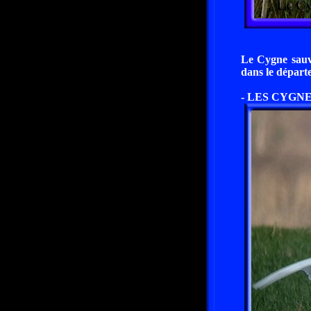
Le Cygne sauv
dans le départ
- LES CYGNE