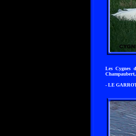
Les Cygnes d
Champaubert, d
- LE GARROT