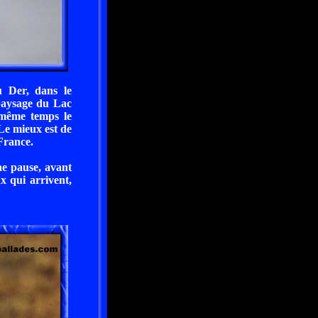
u Der, dans le
paysage du Lac
 même temps le
Le mieux est de
France.
ne pause, avant
x qui arrivent,