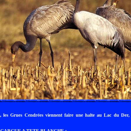
 les Grues Cendrées viennent faire une halte au Lac du Der,
PYGARGUE A TETE BLANCHE :