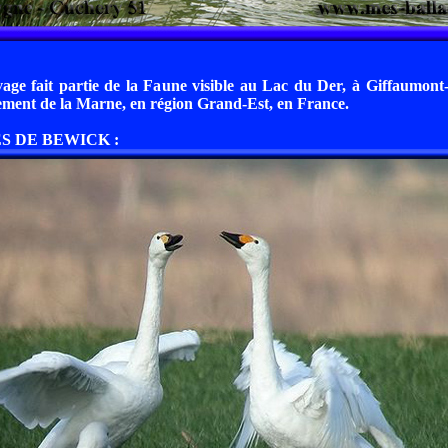
age fait partie de la Faune visible au Lac du Der, à Giffaumon
ement de la Marne, en région Grand-Est, en France.
S DE BEWICK :