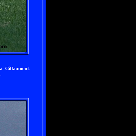
à Giffaumont-
.