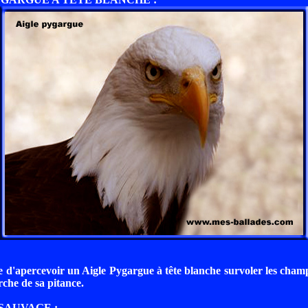
are d'apercevoir un Aigle Pygargue à tête blanche survoler les cham
rche de sa pitance.
 SAUVAGE :