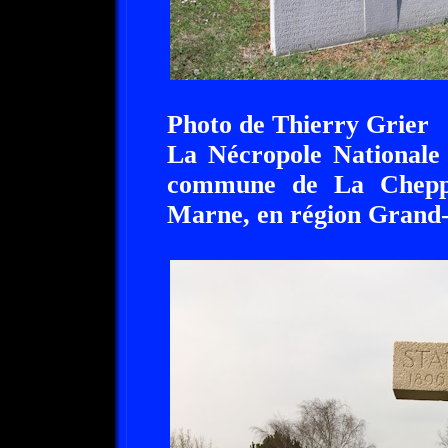
Photo de Thierry Grier
La Nécropole Nationale 
commune de La Cheppe
Marne, en région Grand-