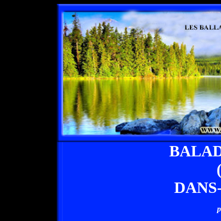
BALAD
DANS
p