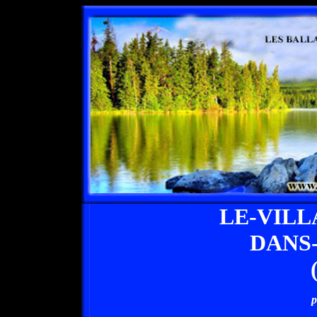
LE-VIL
DANS
p