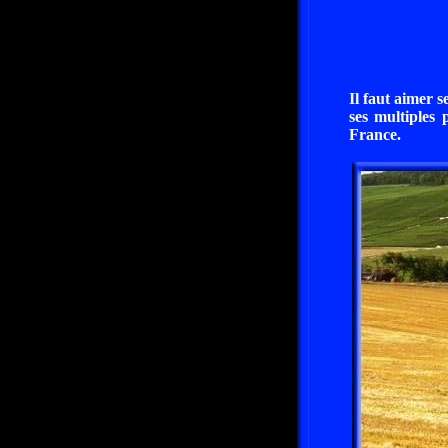
Il faut aimer 
ses multiples 
France.