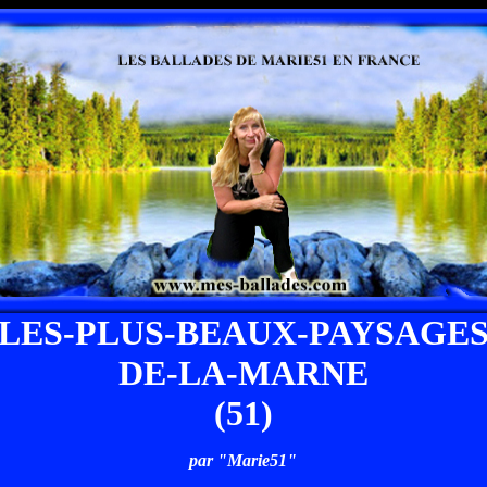
LES-PLUS-BEAUX-PAYSAGE
DE-LA-MARNE
(51)
par "Marie51"