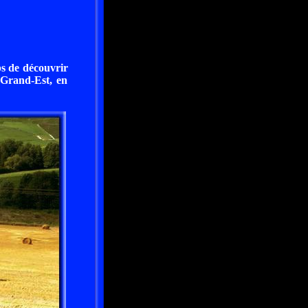
ps de découvrir
n Grand-Est, en