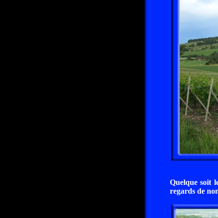
Quelque soit l
regards de nom